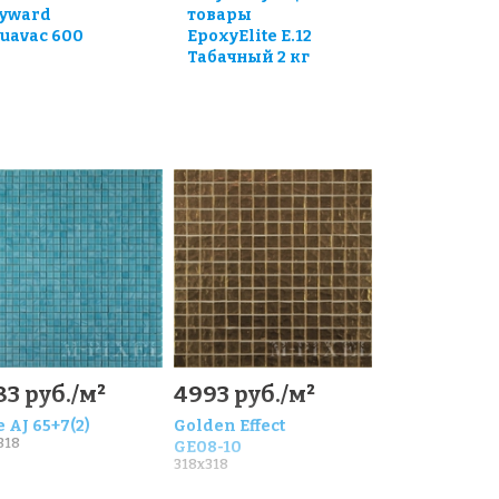
yward
товары
uavac 600
EpoxyElite E.12
Табачный 2 кг
83 руб./м²
4993 руб./м²
 AJ 65+7(2)
Golden Effect
318
GE08-10
318x318