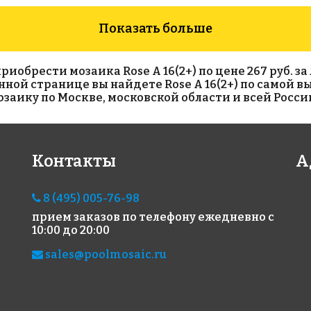
Показать больше
брести мозаика Rose A 16(2+) по цене 267 руб. за 
 данной странице вы найдете Rose A 16(2+) по самой 
аику по Москве, московской области и всей Росси
2193 руб./м²
4993 руб./м²
38
Контакты
А
Rose A 17(1)
Golden Effect
Ros
318x318
318x
JN02-10
318x318
8 (495) 005-76-98
прием заказов по телефону
ежедневно с
10:00 до 20:00
sales@poolmosaic.ru