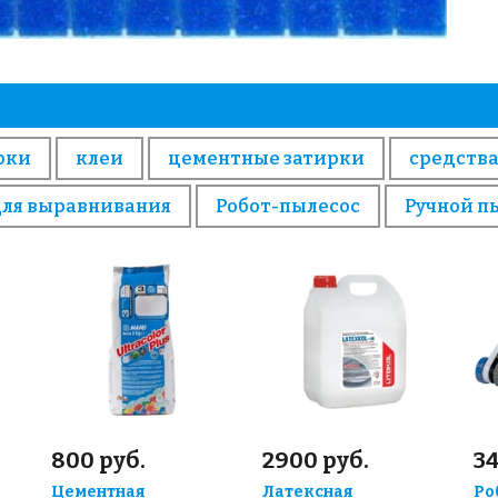
рки
клеи
цементные затирки
средства
для выравнивания
Робот-пылесос
Ручной п
800 руб.
2900 руб.
3
Цементная
Латексная
Ро