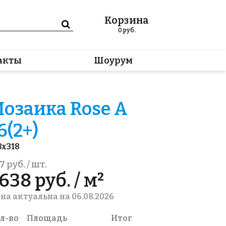
Корзина
0
руб.
акты
Шоурум
озаика Rose A
6(2+)
8x318
7 руб. / шт.
638 руб. / м²
на актуальна на 06.08.2026
л-во
Площадь
Итог