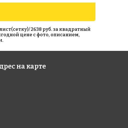
лист(сетку)/ 2638 руб. за квадратный
выгодной цене с фото, описанием,
и.
60 руб./м²
2193 руб./м²
дрес на карте
e WA 24
Rose A 35(1)
318
318x318