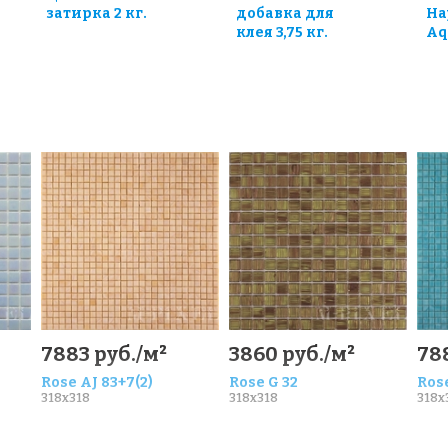
затирка 2 кг.
добавка для
Ha
клея 3,75 кг.
Aq
7883 руб./м²
3860 руб./м²
78
Rose AJ 83+7(2)
Rose G 32
Rose
318x318
318x318
318x