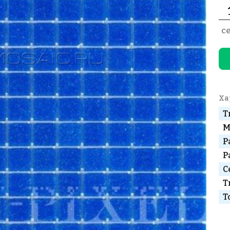
с
Ха
Т
М
Р
Р
С
Т
Т