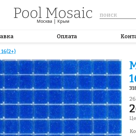
|
Москва
Крым
тавка
Оплата
Конт
16(2+)
М
1
31
26
2
Це
Ко