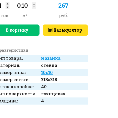
еток
м²
руб.
В корзину
Калькулятор
рактеристики
ип товара:
мозаика
атериал:
стекло
азмер чипа:
10x10
азмер сетки:
318x318
еток в коробке:
40
ип поверхности:
глянцевая
олщина:
4