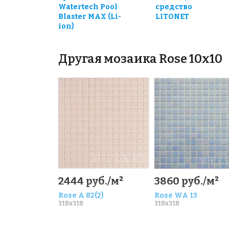
Watertech Pool
средство
Blaster MAX (Li-
LITONET
ion)
Другая мозаика Rose 10x10
2444 руб./м²
3860 руб./м²
Rose A 82(2)
Rose WA 13
318x318
318x318