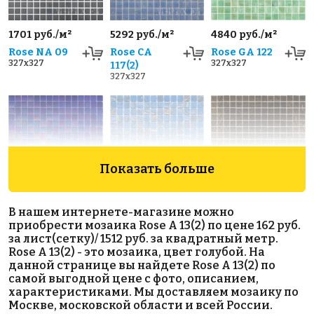
1701 руб./м²
5292 руб./м²
4840 руб./м²
Rose NA 09
Rose CA
Rose GA 122
327x327
327x327
117(2)
327x327
Показать больше
2334 руб./м²
2473 руб./м²
3919 руб./м²
В нашем интернете-магазине можно
Rose WB 17
Rose G 15
Golden Effect
приобрести мозаика Rose A 13(2) по цене 162 руб.
327x327
327x327
GE10-20
за лист(сетку)/ 1512 руб. за квадратный метр.
327x327
Rose A 13(2) - это мозаика, цвет голубой. На
данной странице вы найдете Rose A 13(2) по
самой выгодной цене с фото, описанием,
характеристиками. Мы доставляем мозаику по
Москве, московской области и всей России.