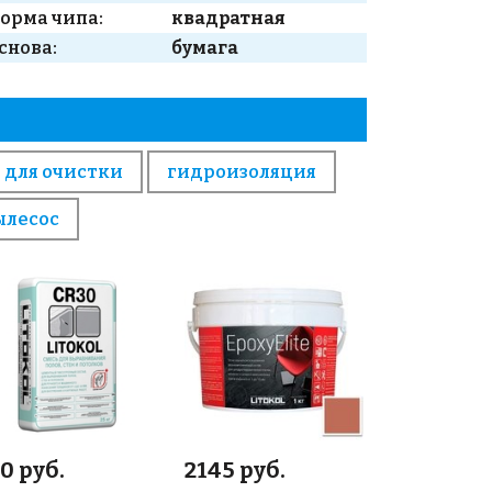
орма чипа:
квадратная
снова:
бумага
 для очистки
гидроизоляция
ылесос
0 руб.
2145 руб.