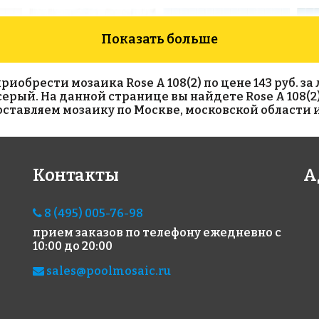
Показать больше
брести мозаика Rose A 108(2) по цене 143 руб. за л
ет серый. На данной странице вы найдете Rose A 108(
тавляем мозаику по Москве, московской области и
2450 руб./м²
1213 руб./м²
231
Контакты
А
Rose G 10
Rose A 112
Ros
327x327
327x327
327x
8 (495) 005-76-98
прием заказов по телефону
ежедневно с
10:00 до 20:00
sales@poolmosaic.ru