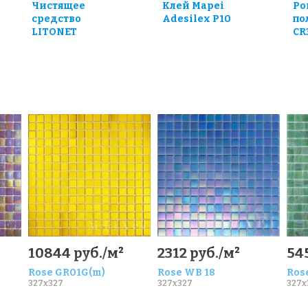
Чистящее
Клей Mapei
Ро
средство
Adesilex P10
по
LITONET
CR
0
10844 руб./м²
2312 руб./м²
54
Rose GR01G(m)
Rose WB 18
Ros
327x327
327x327
327x