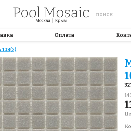
|
Москва
Крым
тавка
Оплата
Конт
 108(2)
М
1
32
14
1
Це
Ко