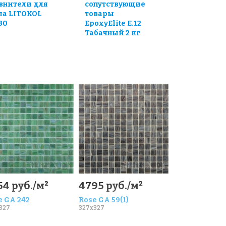
внители для
сопутствующие
ла LITOKOL
товары
30
EpoxyElite E.12
Табачный 2 кг
54 руб./м²
4795 руб./м²
e GA 242
Rose GA 59(1)
327
327x327