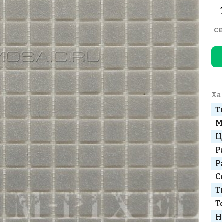
с
Ха
Т
М
Ц
Р
Р
С
Т
Т
Н