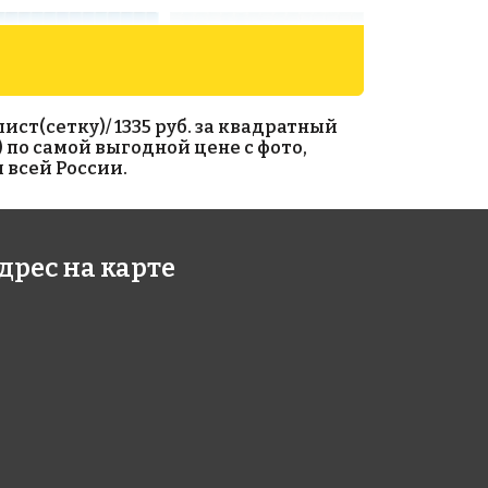
ист(сетку)/ 1335 руб. за квадратный
2) по самой выгодной цене с фото,
 всей России.
2 руб./м²
2312 руб./м²
дрес на карте
e WA 16
Rose WA 11
327
327x327