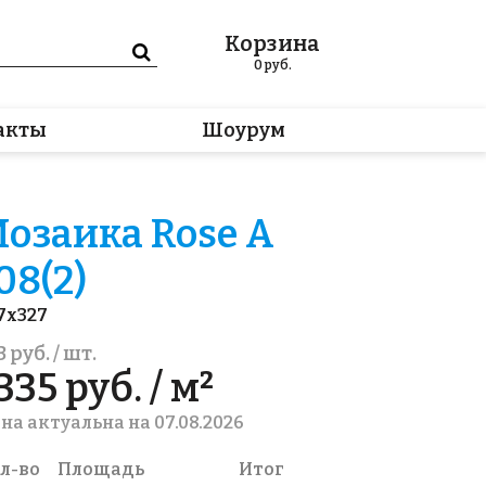
Корзина
0
руб.
акты
Шоурум
озаика Rose A
08(2)
7x327
3 руб. / шт.
335 руб. / м²
на актуальна на 07.08.2026
л-во
Площадь
Итог