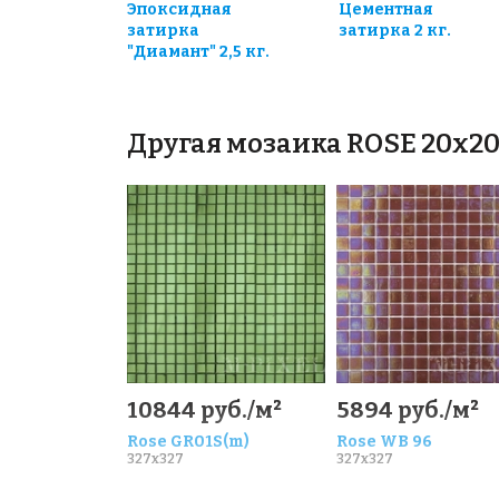
Эпоксидная
Цементная
затирка
затирка 2 кг.
"Диамант" 2,5 кг.
Другая мозаика ROSE 20x2
10844 руб./м²
5894 руб./м²
Rose GR01S(m)
Rose WB 96
327x327
327x327