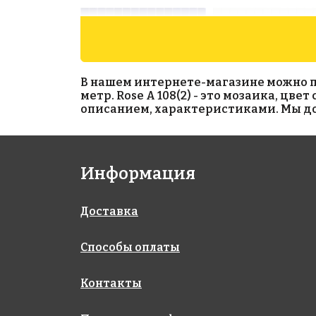
В нашем интернете-магазине можно прио
метр. Rose A 108(2) - это мозаика, цв
описанием, характеристиками. Мы дос
2312 руб./м²
2312 руб./м²
Информация
Rose WB 17
Rose WA 02
327x327
327x327
Доставка
Способы оплаты
Контакты