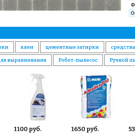
Ф
О
рки
клеи
цементные затирки
средства
для выравнивания
Робот-пылесос
Ручной п
1100 руб.
1650 руб.
53