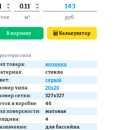
еток
м²
руб.
В корзину
Калькулятор
рактеристики
ип товара:
мозаика
атериал:
стекло
вет:
серый
азмер чипа:
20x20
азмер сетки:
327x327
еток в коробке:
40
ип поверхности:
матовая
олщина:
4
азначение:
для бассейна