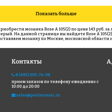
Показать больше
брести мозаика Rose A 105(2) по цене 143 руб. за л
т серый. На данной странице вы найдете Rose A 105(2
тавляем мозаику по Москве, московской области и
2450 руб./м²
2312 руб./м²
524
Контакты
А
Rose G 63
Rose WB 83
Ros
327x327
327x327
327x
8 (495) 005-76-98
прием заказов по телефону
ежедневно с
10:00 до 20:00
sales@poolmosaic.ru