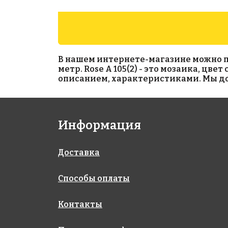
В нашем интернете-магазине можно прио
метр. Rose A 105(2) - это мозаика, цве
описанием, характеристиками. Мы дос
3883 руб./м²
5243 руб./м²
Информация
Golden Effect
Rose CA 28(2)
327x327
HP20-20
327x327
Доставка
Способы оплаты
Контакты