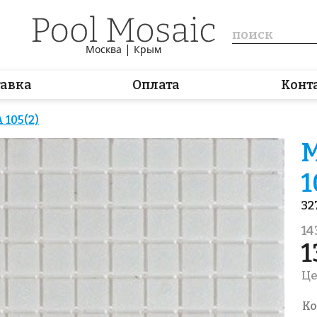
|
Москва
Крым
тавка
Оплата
Конт
 105(2)
М
1
32
14
1
Це
Ко