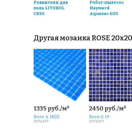
Ровнители для
Робот-пылесос
пола LITOKOL
Hayward
CR30
Aquavac 600
Другая мозаика ROSE 20x2
1335 руб./м²
2450 руб./м²
Rose A 18(2)
Rose G 19
327x327
327x327