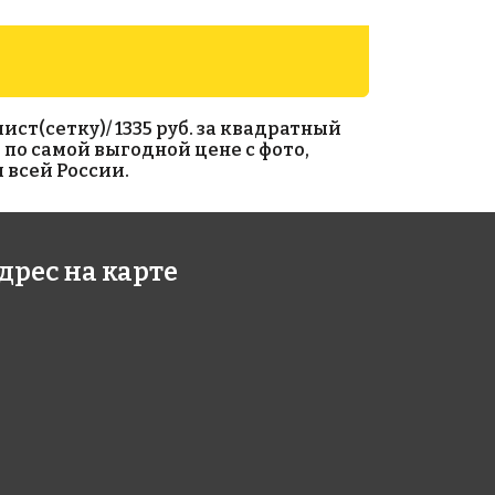
ист(сетку)/ 1335 руб. за квадратный
) по самой выгодной цене с фото,
 всей России.
3 руб./м²
1213 руб./м²
дрес на карте
e CA 48
Rose A 121
327
327x327