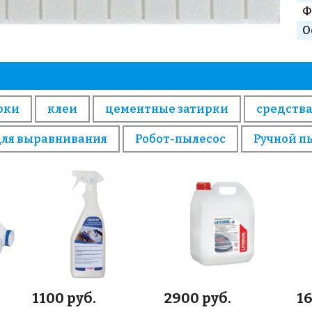
Ф
О
рки
клеи
цементные затирки
средства
для выравнивания
Робот-пылесос
Ручной п
1100 руб.
2900 руб.
16