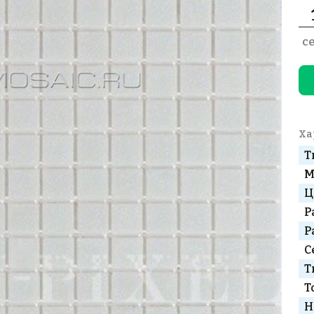
с
Ха
Т
М
Ц
Р
Р
С
Т
Т
Н