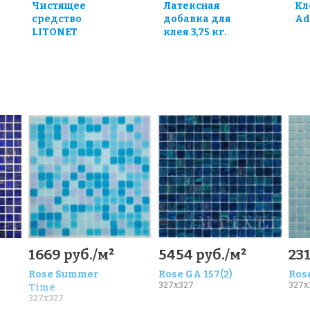
Чистящее
Латексная
Кл
средство
добавка для
Ad
LITONET
клея 3,75 кг.
0
1669 руб./м²
5454 руб./м²
231
Rose Summer
Rose GA 157(2)
Ros
327x327
327x
Time
327x327