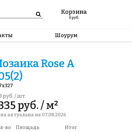
Корзина
0
руб.
акты
Шоурум
озаика Rose A
05(2)
7x327
3 руб. / шт.
335 руб. / м²
на актуальна на 07.08.2026
л-во
Площадь
Итог