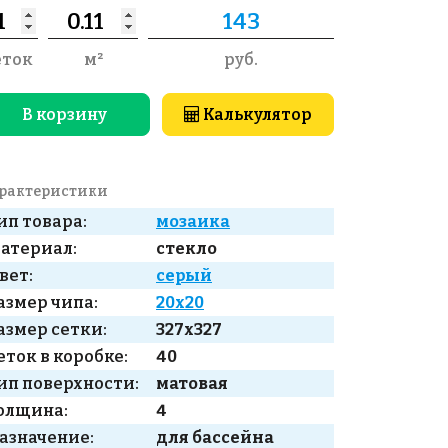
еток
м²
руб.
В корзину
Калькулятор
рактеристики
ип товара:
мозаика
атериал:
стекло
вет:
серый
азмер чипа:
20x20
азмер сетки:
327x327
еток в коробке:
40
ип поверхности:
матовая
олщина:
4
азначение:
для бассейна