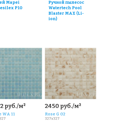
ей Mapei
Ручной пылесос
esilex P10
Watertech Pool
Blaster MAX (Li-
ion)
2 руб./м²
2450 руб./м²
e WA 11
Rose G 02
327
327x327