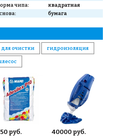
орма чипа:
квадратная
снова:
бумага
 для очистки
гидроизоляция
ылесос
50 руб.
40000 руб.