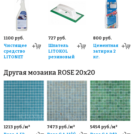
1100 руб.
727 руб.
800 руб.
Чистящее
Шпатель
Цементная
средство
LITOKOL
затирка 2
LITONET
резиновый
кг.
Другая мозаика ROSE 20x20
1213 руб./м²
7473 руб./м²
5454 руб./м²