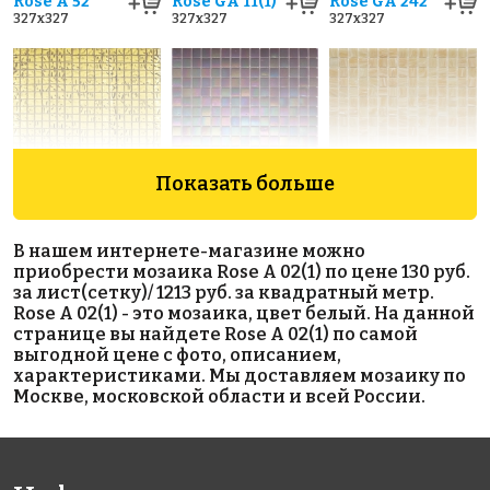
Rose A 52
Rose GA 11(1)
Rose GA 242
327x327
327x327
327x327
Показать больше
10844 руб./м²
3134 руб./м²
6969 руб./м²
Rose GR02G
Rose WA 45
Rose CA
В нашем интернете-магазине можно
327x327
327x327
33(2+)
приобрести мозаика Rose A 02(1) по цене 130 руб.
327x327
за лист(сетку)/ 1213 руб. за квадратный метр.
Rose A 02(1) - это мозаика, цвет белый. На данной
странице вы найдете Rose A 02(1) по самой
выгодной цене с фото, описанием,
характеристиками. Мы доставляем мозаику по
Москве, московской области и всей России.
2450 руб./м²
4795 руб./м²
4795 руб./м²