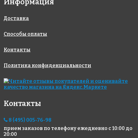
Информация
Rose G 03
Rose GA 03(1)
Rose GA 122
327x327
327x327
327x327
Доставка
Способы оплаты
Контакты
Политика конфиденциальности
5454 руб./м²
1457 руб./м²
5454 руб./м²
Rose GB 93
Rose A 20(2+)
Rose GA 192
327x327
327x327
327x327
Контакты
8 (495) 005-76-98
прием заказов по телефону
ежедневно с 10:00 до
20:00
1213 руб./м²
2003 руб./м²
4795 руб./м²