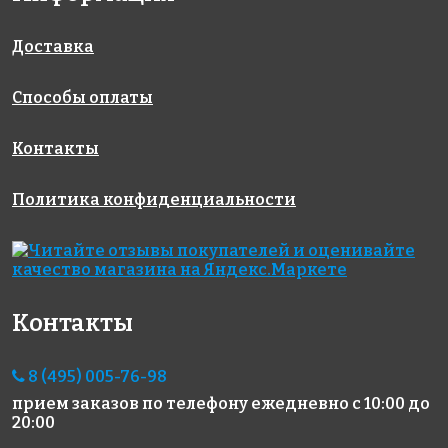
Доставка
Способы оплаты
Контакты
1701 руб./м²
2473 руб./м²
7543 руб./м²
Rose NA 09
Rose G 13
Rose GA 11(1)
Политика конфиденциальности
327x327
327x327
327x327
Контакты
8 (495) 005-76-98
2334 руб./м²
1224 руб./м²
5292 руб./м²
прием заказов по телефону
ежедневно с 10:00 до
Rose WA 11
Rose A 36(1)
Rose CA 21
20:00
327x327
327x327
327x327