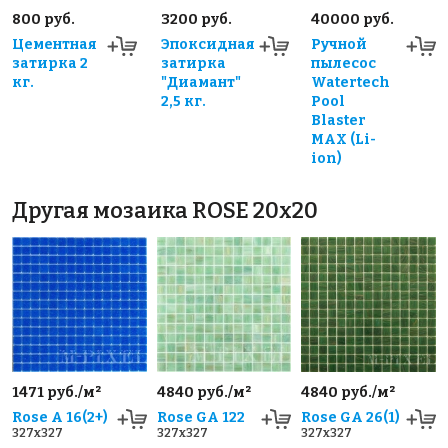
800 руб.
3200 руб.
40000 руб.
Цементная
Эпоксидная
Ручной
затирка 2
затирка
пылесос
кг.
"Диамант"
Watertech
2,5 кг.
Pool
Blaster
MAX (Li-
ion)
Другая мозаика ROSE 20x20
1471 руб./м²
4840 руб./м²
4840 руб./м²
Rose A 16(2+)
Rose GA 122
Rose GA 26(1)
327x327
327x327
327x327