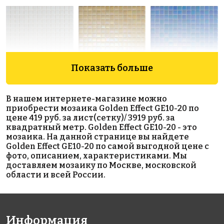
Показать больше
1348 руб./м²
2334 руб./м²
2334 руб./м²
Rose A 105(2)
Rose WA 30
Rose WB 18
В нашем интернете-магазине можно
327x327
327x327
327x327
приобрести мозаика Golden Effect GE10-20 по
цене 419 руб. за лист(сетку)/ 3919 руб. за
квадратный метр. Golden Effect GE10-20 - это
мозаика. На данной странице вы найдете
Golden Effect GE10-20 по самой выгодной цене с
фото, описанием, характеристиками. Мы
доставляем мозаику по Москве, московской
области и всей России.
1471 руб./м²
4840 руб./м²
2473 руб./м²
Rose A 87(2+)
Rose GA 36(1)
Rose G 28
327x327
327x327
327x327
Информация