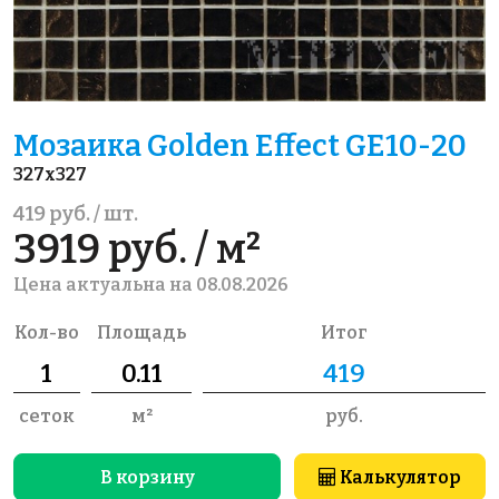
Мозаика Golden Effect GE10-20
327x327
419 руб. / шт.
3919 руб. / м²
Цена актуальна на 08.08.2026
Кол-во
Площадь
Итог
сеток
м²
руб.
В корзину
Калькулятор