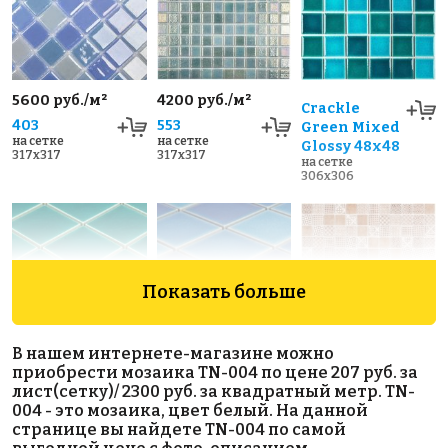
5600 руб./м²
4200 руб./м²
Crackle
403
553
Green Mixed
на сетке
на сетке
Glossy 48х48
317x317
317x317
на сетке
306x306
Показать больше
В нашем интернете-магазине можно
Crackle
Crackle Blue
BROWN
приобрести мозаика TN-004 по цене 207 руб. за
на сетке
Green
Mixed
лист(сетку)/ 2300 руб. за квадратный метр. TN-
317x317
Glossy 48х48
Glossy 48х48
004 - это мозаика, цвет белый. На данной
на сетке
на сетке
странице вы найдете TN-004 по самой
306x306
306x306