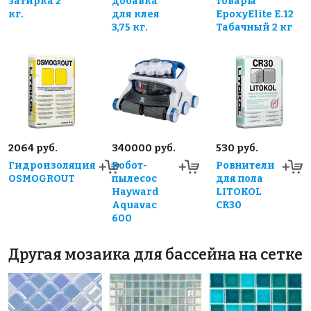
затирка 2
добавка
товары
кг.
для клея
EpoxyElite E.12
3,75 кг.
Табачный 2 кг
2064 руб.
340000 руб.
530 руб.
Гидроизоляция
Робот-
Ровнители
OSMOGROUT
пылесос
для пола
Hayward
LITOKOL
Aquavac
CR30
600
Другая мозаика для бассейна на сетке