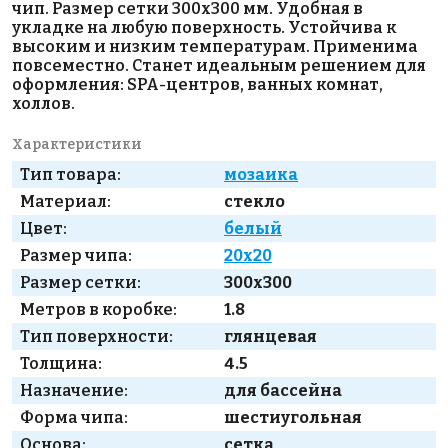
чип. Размер сетки 300х300 мм. Удобная в
укладке на любую поверхность. Устойчива к
высоким и низким температурам. Применима
повсеместно. Станет идеальным решением для
оформления: SPA-центров, ванных комнат,
холлов.
Характеристики
Тип товара:
мозаика
Материал:
стекло
Цвет:
белый
Размер чипа:
20x20
Размер сетки:
300x300
Метров в коробке:
1.8
Тип поверхности:
глянцевая
Толщина:
4.5
Назначение:
для бассейна
Форма чипа:
шестиугольная
Основа:
сетка