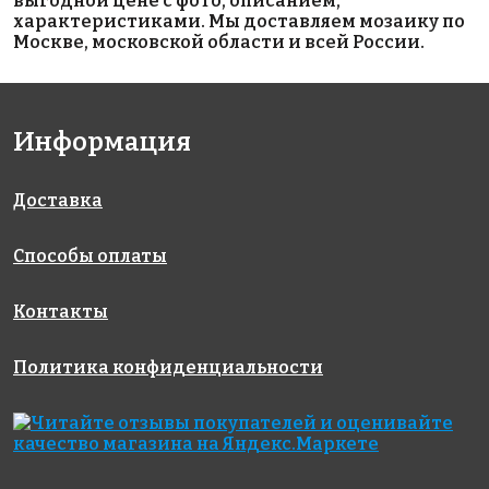
выгодной цене с фото, описанием,
характеристиками. Мы доставляем мозаику по
Москве, московской области и всей России.
Информация
1920 руб./м²
3200 руб./м²
Metro White
Доставка
Rose
AKS208
Glossy
на сетке
Tropical Sun
45х145
327x327
на сетке
на сетке
Способы оплаты
327x327
295x287
Контакты
Политика конфиденциальности
2900 руб./м²
4200 руб./м²
ANTIQUE