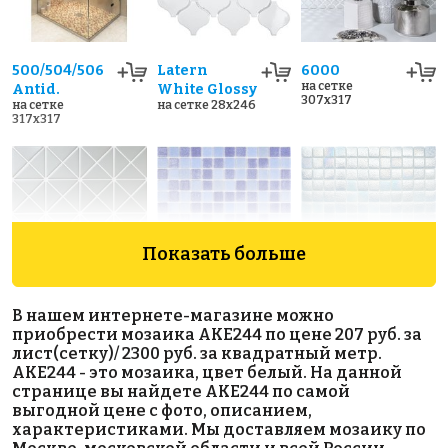
500/504/506
Latern
6000
на сетке
Antid.
White Glossy
307x317
на сетке
на сетке 28x246
317x317
Показать больше
4600 руб./м²
4675 руб./м²
OLIVE
В нашем интернете-магазине можно
на сетке
110/508
AKE265
приобрести мозаика AKE244 по цене 207 руб. за
259x259
на сетке
Antid.
лист(сетку)/ 2300 руб. за квадратный метр.
317x317
на сетке
AKE244 - это мозаика, цвет белый. На данной
317x317
странице вы найдете AKE244 по самой
выгодной цене с фото, описанием,
характеристиками. Мы доставляем мозаику по