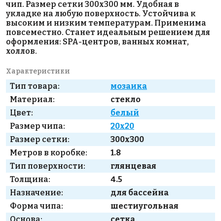
чип. Размер сетки 300х300 мм. Удобная в
укладке на любую поверхность. Устойчива к
высоким и низким температурам. Применима
повсеместно. Станет идеальным решением для
оформления: SPA-центров, ванных комнат,
холлов.
Характеристики
Тип товара:
мозаика
Материал:
стекло
Цвет:
белый
Размер чипа:
20x20
Размер сетки:
300x300
Метров в коробке:
1.8
Тип поверхности:
глянцевая
Толщина:
4.5
Назначение:
для бассейна
Форма чипа:
шестиугольная
Основа:
сетка