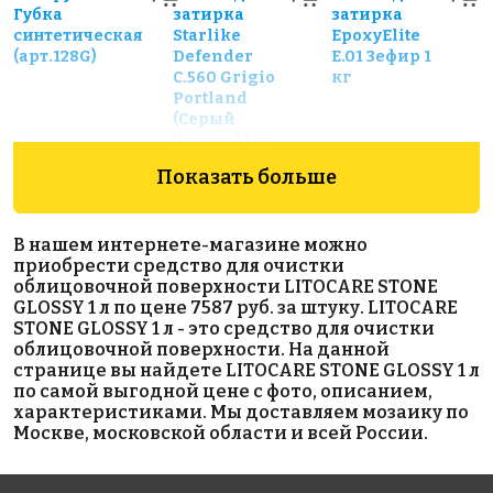
Губка
затирка
затирка
синтетическая
Starlike
EpoxyElite
(арт.128G)
Defender
E.01 Зефир 1
С.560 Grigio
кг
Portland
(Серый
цемент) 1 кг
Показать больше
В нашем интернете-магазине можно
приобрести средство для очистки
облицовочной поверхности LITOCARE STONE
GLOSSY 1 л по цене 7587 руб. за штуку. LITOCARE
STONE GLOSSY 1 л - это средство для очистки
3690 руб.
659 руб.
1952 руб.
облицовочной поверхности. На данной
странице вы найдете LITOCARE STONE GLOSSY 1 л
Эпоксидная
цементная
эпоксидная
по самой выгодной цене с фото, описанием,
затирка
затирка
затирка
характеристиками. Мы доставляем мозаику по
STARLIKE
SPOTLIGHT
Starlike
Москве, московской области и всей России.
EVO S.330
Блестящая
Defender
Blu Avio 2,5
добавка для
С.250 Sabbia
кг.
STARLIKE 30
(Бежевый) 1