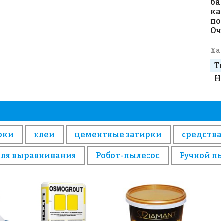
ба
ка
по
Оч
Ха
Т
Н
рки
клеи
цементные затирки
средства
для выравнивания
Робот-пылесос
Ручной п