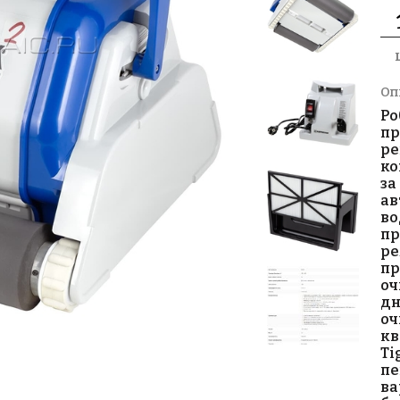
Оп
Ро
пр
ре
ко
за
ав
во
пр
ре
пр
оч
дн
оч
кв
Ti
пе
ва