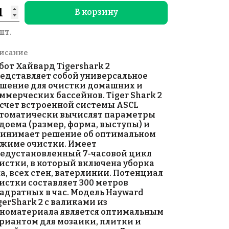
В корзину
шт.
исание
бот Хайвард Tigershark 2
едставляет собой универсальное
шение для очистки домашних и
ммерческих бассейнов. Tiger Shark 2
 счет встроенной системы ASCL
томатически вычислят параметры
доема (размер, форма, выступы) и
инимает решение об оптимальном
жиме очистки. Имеет
едустановленный 7-часовой цикл
истки, в который включена уборка
а, всех стен, ватерлинии. Потенциал
истки составляет 300 метров
адратных в час. Модель Hayward
gerShark 2 с валиками из
номатериала является оптимальным
риантом для мозаики, плитки и