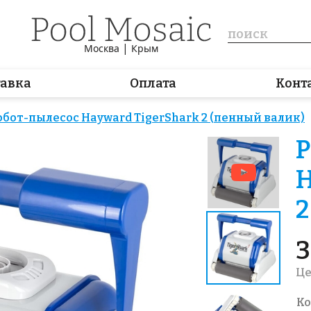
|
Москва
Крым
тавка
Оплата
Конт
обот-пылесос Hayward TigerShark 2 (пенный валик)
Р
H
2
3
Це
Ко