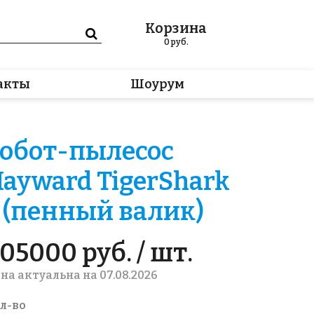
Корзина
0
руб.
акты
Шоурум
обот-пылесос
ayward TigerShark
 (пенный валик)
05000 руб. / шт.
на актуальна на 07.08.2026
л-во