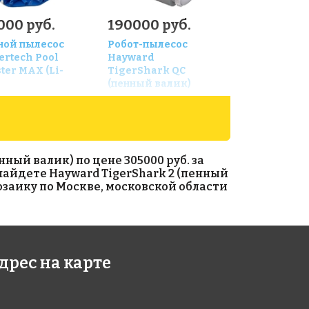
000 руб.
190000 руб.
ной пылесос
Робот-пылесос
ertech Pool
Hayward
ter MAX (Li-
TigerShark QC
(пенный валик)
ый валик) по цене 305000 руб. за
 найдете Hayward TigerShark 2 (пенный
озаику по Москве, московской области
дрес на карте
0000 руб.
340000 руб.
от-пылесоc
Робот-пылесос
abot Magnum
Hayward Aquavac