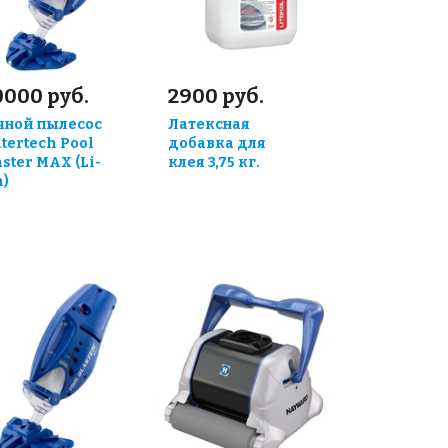
0000 руб.
2900 руб.
чной пылесос
Латексная
tertech Pool
добавка для
aster MAX (Li-
клея 3,75 кг.
n)