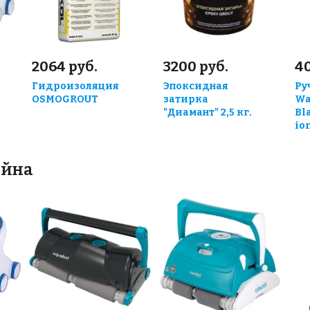
2064 руб.
3200 руб.
4
Гидроизоляция
Эпоксидная
Ру
OSMOGROUT
затирка
Wa
"Диамант" 2,5 кг.
Bl
io
ейна