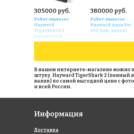
305000 руб.
380000 руб.
Робот-пылесос
Робот-пылесос
Hayward
Hayward AquaVac
TigerShark 2
650 (пен. валик)
(резиновый
валик)
В нашем интернете-магазине можно пр
штуку. Hayward TigerShark 2 (пенный 
валик) по самой выгодной цене с фот
и всей России.
Информация
125000 руб.
75000 руб.
Робот-пылесос
Робот-пылесоc
Доставка
Aquaviva Optimus
AquaViva 5220