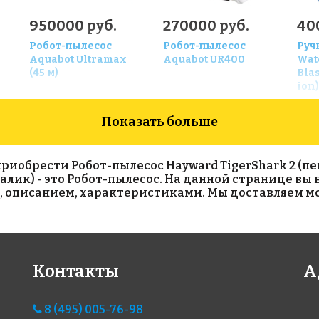
950000 руб.
270000 руб.
40
Робот-пылесоc
Робот-пылесоc
Руч
Aquabot Ultramax
Aquabot UR400
Wat
(45 м)
Blas
ion)
Показать больше
иобрести Робот-пылесос Hayward TigerShark 2 (пенн
валик) - это Робот-пылесос. На данной странице вы
о, описанием, характеристиками. Мы доставляем м
Контакты
А
300000 руб.
290000 руб.
67
Робот-пылесос
Робот-пылесоc
Роб
8 (495) 005-76-98
Aquabot Aquarius
Aquabot WR400
Aqu