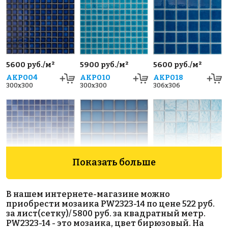
5600 руб./м²
5900 руб./м²
5600 руб./м²
AKP004
AKP010
AKP018
300x300
300x300
306x306
Показать больше
5600 руб./м²
5600 руб./м²
5600 руб./м²
AKP003
AKP013
AKP021
В нашем интернете-магазине можно
300x300
306x306
306x306
приобрести мозаика PW2323-14 по цене 522 руб.
за лист(сетку)/ 5800 руб. за квадратный метр.
PW2323-14 - это мозаика, цвет бирюзовый. На