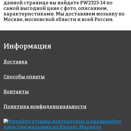
данной странице вы найдете PW2323-14 по
самой выгодной цене с фото, описанием,
характеристиками. Мы доставляем мозаику по
Москве, московской области и всей России.
5600 руб./м²
5600 руб./м²
5600 руб./м²
AKP002
AKP015
AKP014
Информация
300x300
306x306
306x306
Доставка
Способы оплаты
Контакты
5600 руб./м²
5600 руб./м²
5600 руб./м²
Политика конфиденциальности
AKP020
AKP024
AKP016
306x306
306x306
306x306