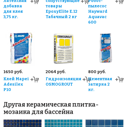
Латексная
сопутствующие
Робот-
добавка
товары
пылесос
для клея
EpoxyElite E.12
Hayward
3,75 кг.
Табачный 2 кг
Aquavac
600
1650 руб.
2064 руб.
800 руб.
Клей Mapei
Гидроизоляция
Цементная
Adesilex
OSMOGROUT
затирка 2
P10
кг.
Другая керамическая плитка-
мозаика для бассейна