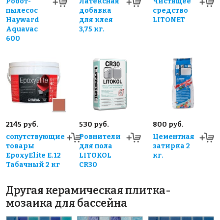
Робот-
Латексная
Чистящее
пылесос
добавка
средство
Hayward
для клея
LITONET
Aquavac
3,75 кг.
600
2145 руб.
530 руб.
800 руб.
сопутствующие
Ровнители
Цементная
товары
для пола
затирка 2
EpoxyElite E.12
LITOKOL
кг.
Табачный 2 кг
CR30
Другая керамическая плитка-
мозаика для бассейна