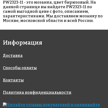
PW2323-11 - это мозаика, цвет бирюзовый. На
данной странице вы найдете PW2323-11 по
самой выгодной цене с фото, описанием,
характеристиками. Мы доставляем мозаику по
Москве, московской области и всей России.
5600 руб./м²
5800 руб./м²
5600 руб./м²
AKP017
AKP009
AKP023
Информация
306x306
300x300
306x306
Доставка
Способы оплаты
Контакты
5600 руб./м²
5600 руб./м²
5800 руб./м²
Политика конфиденциальности
AKP015
AKP006
AKP008
306x306
300x300
300x300