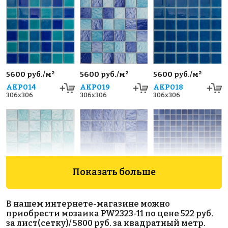
5600 руб./м²
5600 руб./м²
5600 руб./м²
AKP014
AKP019
AKP018
306x306
306x306
306x306
Показать больше
5600 руб./м²
5600 руб./м²
5600 руб./м²
AKP022
AKP020
AKP003
В нашем интернете-магазине можно
306x306
306x306
300x300
приобрести мозаика PW2323-11 по цене 522 руб.
за лист(сетку)/ 5800 руб. за квадратный метр.