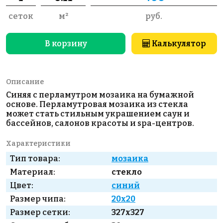
сеток
м²
руб.
В корзину
Калькулятор
Описание
Синяя с перламутром мозаика на бумажной
основе. Перламутровая мозаика из стекла
может стать стильным украшением саун и
бассейнов, салонов красоты и spa-центров.
Характеристики
Тип товара:
мозаика
Материал:
стекло
Цвет:
синий
Размер чипа:
20x20
Размер сетки:
327x327