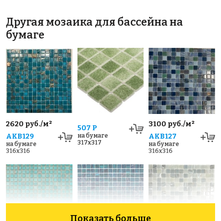
Другая мозаика для бассейна на
бумаге
2620 руб./м²
3100 руб./м²
507 P
AKB129
на бумаге
AKB127
317x317
на бумаге
на бумаге
316x316
316x316
Показать больше