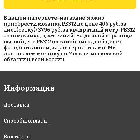
3985 руб./м²
5694 руб./м²
3100 руб./м²
В нашем интернете-магазине можно
JNJ 04.S442
AKB035
AKB103
приобрести мозаика PB312 по цене 406 руб. за
на бумаге
на бумаге
на бумаге
лист(сетку)/ 3796 руб. за квадратный метр. PB312
318x318
327x327
316x316
- это мозаика, цвет синий. На данной странице
вы найдете PB312 по самой выгодной цене с
фото, описанием, характеристиками. Мы
доставляем мозаику по Москве, московской
области и всей России.
Информация
5242 руб./м²
1550 руб./м²
1460 руб./м²
AKB042
AKB100
AKB051
на бумаге
на бумаге
на бумаге
327x327
327x327
327x327
Доставка
Способы оплаты
Контакты