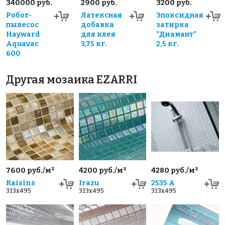
340000 руб.
2900 руб.
3200 руб.
Робот-
Латексная
Эпоксидная
пылесос
добавка
затирка
Hayward
для клея
"Диамант"
Aquavac
3,75 кг.
2,5 кг.
600
Другая мозаика EZARRI
7600 руб./м²
4200 руб./м²
4280 руб./м²
Raisins
Irazu
2535 А
313x495
313x495
313x495