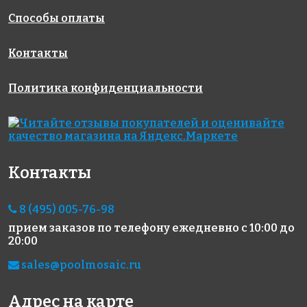
Ginger
Способы оплаты
Ondulato
313x495
Контакты
Политика конфиденциальности
9900 руб./м²
5200 руб./м²
4200 руб./м²
Контакты
Dolerite
2503 D
Стеклянная
313x495
313x495
облицовочная
мозаика
8 (495) 005-76-98
модели Snow
Ondulato
прием заказов по телефону
ежедневно с 10:00 до
313x495
20:00
sales@poolmosaic.ru
Адрес на карте