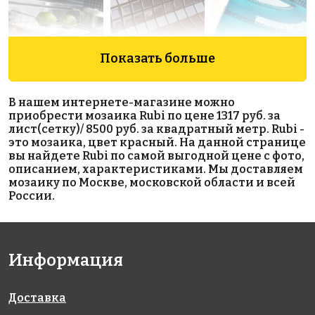
Показать больше
2950 руб./м²
8500 руб./м²
7300 руб./м²
2530 D
Opalo
Coral
В нашем интернете-магазине можно
313x495
313x495
Ondulato
приобрести мозаика Rubi по цене 1317 руб. за
313x495
лист(сетку)/ 8500 руб. за квадратный метр. Rubi -
это мозаика, цвет красный. На данной странице
вы найдете Rubi по самой выгодной цене с фото,
описанием, характеристиками. Мы доставляем
мозаику по Москве, московской области и всей
России.
4200 руб./м²
4280 руб./м²
7600 руб./м²
Информация
Стеклянная
2513 A
Marigold
313x495
313x495
облицовочная
мозаика
Доставка
модели