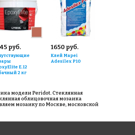
45 руб.
1650 руб.
путствующие
Клей Mapei
вары
Adesilex P10
oxyElite E.12
бачный 2 кг
ка модели Peridot. Стеклянная
еклянная облицовочная мозаика
вляем мозаику по Москве, московской