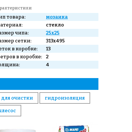
рактеристики
ип товара:
мозаика
атериал:
стекло
азмер чипа:
25x25
азмер сетки:
313x495
еток в коробке:
13
етров в коробке:
2
олщина:
4
 для очистки
гидроизоляция
ылесос