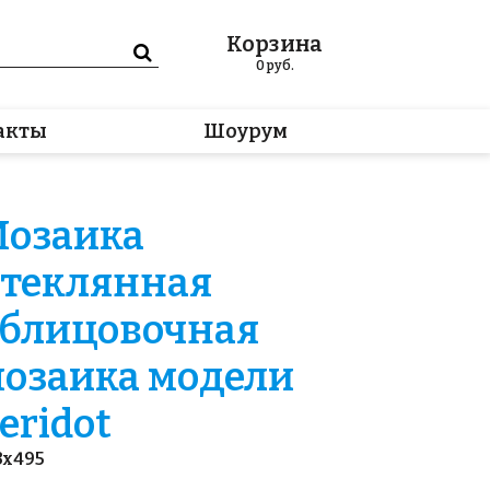
Корзина
0
руб.
акты
Шоурум
озаика
теклянная
блицовочная
озаика модели
eridot
3x495