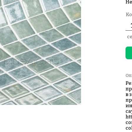
Не
Ко
с
Оп
Pe
пр
в 
пр
ин
са
ht
co
co