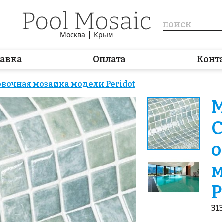
|
Москва
Крым
тавка
Оплата
Конт
вочная мозаика модели Peridot
М
С
о
м
P
31