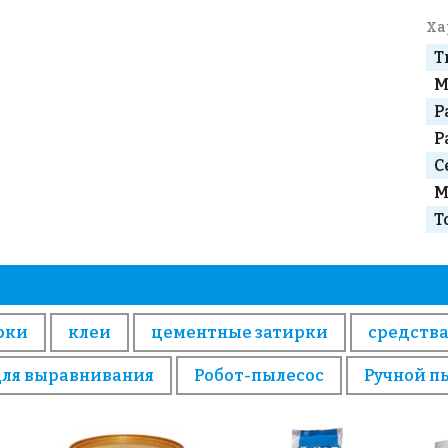
Ха
Т
М
Р
Р
С
М
Т
рки
клеи
цементные затирки
средства
для выравнивания
Робот-пылесос
Ручной п