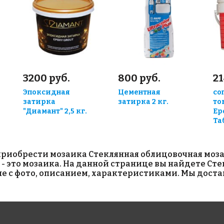
3200 руб.
800 руб.
21
Эпоксидная
Цементная
со
затирка
затирка 2 кг.
то
"Диамант" 2,5 кг.
Ep
Та
риобрести мозаика Стеклянная облицовочная мозаи
 - это мозаика. На данной странице вы найдете Ст
не с фото, описанием, характеристиками. Мы доста