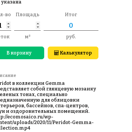
 указана
л-во
Площадь
Итог
еток
м²
руб.
В корзину
Калькулятор
исание
ridot в коллекции Gemma
едставляет собой глянцевую мозаику
зеленых тонах, специально
едназначенную для облицовки
терьеров, бассейнов, спа-центров,
ун и оздоровительных помещений.
tp://ecomosaico.ru/wp-
ntent/uploads/2020/11/Peridot-Gemma-
llection.mp4