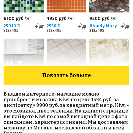
6100 руб./м²
4950 руб./м²
9500 руб./м²
25010 D
2538 D
Bloody Mary
313x495
313x495
313x495
Показать больше
8500 руб./м²
9800 руб./м²
7600 руб./м²
Esmeralda
Creamstone
Leaves
В нашем интернете-магазине можно
313x495
313x495
50
приобрести мозаика Kiwi по цене 1534 руб. за
365x365
лист(сетку)/ 9900 руб. за квадратный метр. Kiwi -
это мозаика, цвет зелёный. На данной странице
вы найдете Kiwi по самой выгодной цене с фото,
описанием, характеристиками. Мы доставляем
мозаику по Москве, московской области и всей