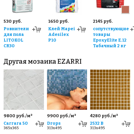
530 руб.
1650 руб.
2145 руб.
Ровнители
Клей Mapei
сопутствующие
для пола
Adesilex
товары
LITOKOL
P10
EpoxyElite E.12
CR30
Табачный 2 кг
Другая мозаика EZARRI
9800 руб./м²
9900 руб./м²
4280 руб./м²
Carrara 50
Drops
2532 B
365x365
313x495
313x495