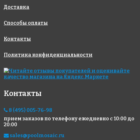
Доставка
Способы оплаты
Контакты
Политика конфиденциальности
4200 руб./м²
3900 руб./м²
4200 руб./м²
Kilauea
2508 A
Sajama
313x495
313x495
313x495
Контакты
8 (495) 005-76-98
прием заказов по телефону
ежедневно с 10:00 до
20:00
7600 руб./м²
9900 руб./м²
4200 руб./м²
Marigold
Mochi
Arena 3.6
sales@poolmosaic.ru
313x495
313x495
334x334