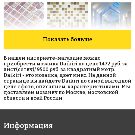
Показать больше
7300 руб./м²
4400 руб./м²
4200 руб./м²
Cobre
25012 C
Ocean 3.6
В нашем интернете-магазине можно
313x495
313x495
334x334
приобрести мозаика Daikiri по цене 1472 руб. за
лист(сетку)/ 9500 руб. за квадратный метр.
Daikiri - это мозаика, цвет микс. На данной
странице вы найдете Daikiri по самой выгодной
цене с фото, описанием, характеристиками. Мы
доставляем мозаику по Москве, московской
области и всей России.
5600 руб./м²
6850 руб./м²
9900 руб./м²
2507 А
2537 E
Kiwi
Информация
313x495
313x495
antislip
313x495