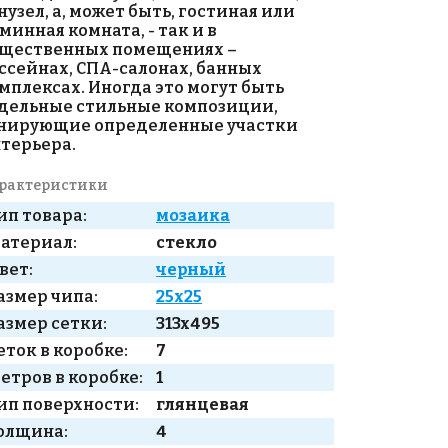
нузел, а, может быть, гостиная или
минная комната, - так и в
щественных помещениях –
ссейнах, СПА-салонах, банных
мплексах. Иногда это могут быть
дельные стильные композиции,
нирующие определенные участки
терьера.
рактеристики
ип товара:
мозаика
атериал:
стекло
вет:
черный
азмер чипа:
25x25
азмер сетки:
313x495
еток в коробке:
7
етров в коробке:
1
ип поверхности:
глянцевая
олщина:
4