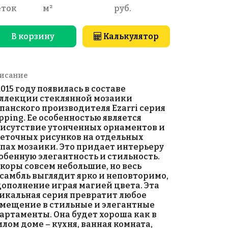
еток
м²
руб.
В корзину
Калькулятор
исание
2015 году появилась в составе
ллекции стеклянной мозаики
панского производителя Ezarri серия
pping. Ее особенностью является
исутствие утонченных орнаментов и
еточных рисунков на отдельных
пах мозаики. Это придает интерьеру
обенную элегантность и стильность.
коры совсем небольшие, но весь
самбль выглядит ярко и неповторимо,
дополнение играя магией цвета. Эта
икальная серия превратит любое
мещение в стильные и элегантные
артаменты. Она будет хороша как в
лом доме – кухня, ванная комната,