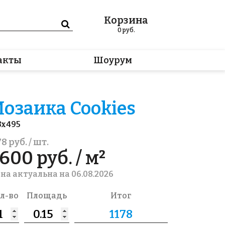
Корзина
0
руб.
акты
Шоурум
озаика Cookies
3x495
78 руб. / шт.
600 руб. / м²
на актуальна на 06.08.2026
л-во
Площадь
Итог