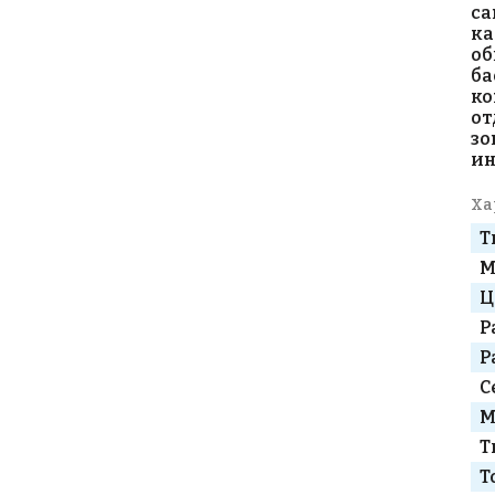
са
ка
об
ба
ко
от
зо
ин
Ха
Т
М
Ц
Р
Р
С
М
Т
Т