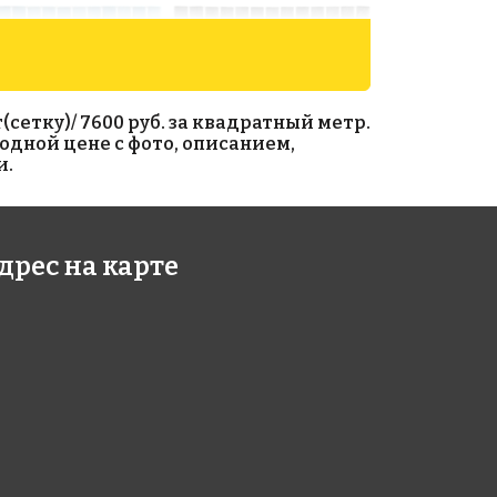
сетку)/ 7600 руб. за квадратный метр.
годной цене с фото, описанием,
и.
80 руб./м²
5600 руб./м²
дрес на карте
0 A
2516 B antislip
495
313x495