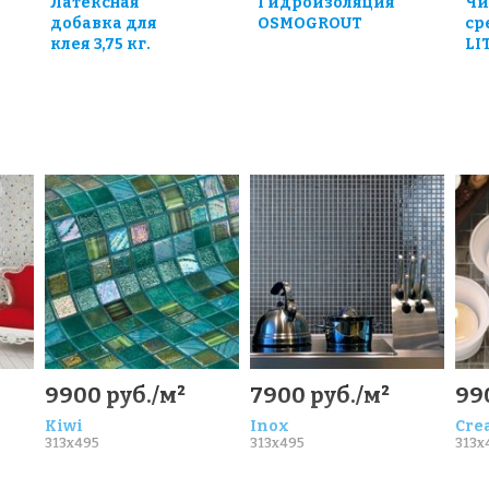
Латексная
Гидроизоляция
Чи
добавка для
OSMOGROUT
ср
клея 3,75 кг.
LI
9900 руб./м²
7900 руб./м²
99
Kiwi
Inox
Cre
313x495
313x495
313x