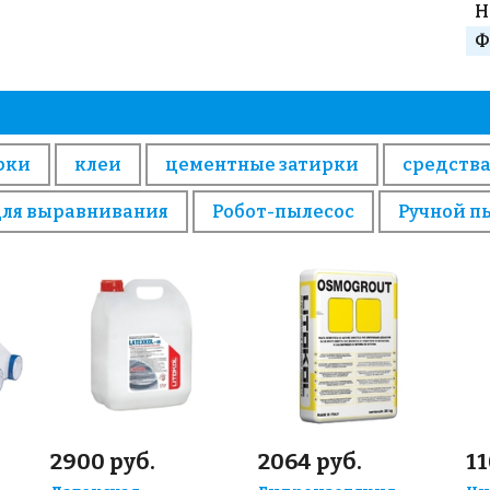
Н
Ф
рки
клеи
цементные затирки
средства
для выравнивания
Робот-пылесос
Ручной п
2900 руб.
2064 руб.
11