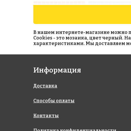
В нашем интернете-магазине можно при
Cookies - это мозаика, цвет черный. 
характеристиками. Мы доставляем моз
4950 руб./м²
5600 руб./м²
Информация
2538 D
2521 B antislip
313x495
313x495
Доставка
Способы оплаты
Контакты
Политика конфиденциальности