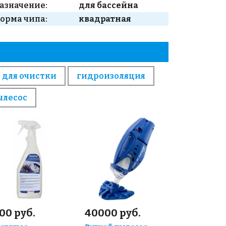
азначение:
для бассейна
орма чипа:
квадратная
 для очистки
гидроизоляция
ылесос
00 руб.
40000 руб.