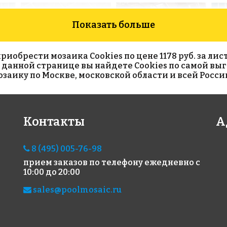
Показать больше
обрести мозаика Cookies по цене 1178 руб. за лист(
На данной странице вы найдете Cookies по самой вы
аику по Москве, московской области и всей Росси
9800 руб./м²
7600 руб./м²
42
Контакты
А
Ash 50
Choco Bits
251
365x365
313x495
313x
8 (495) 005-76-98
прием заказов по телефону
ежедневно с
10:00 до 20:00
sales@poolmosaic.ru