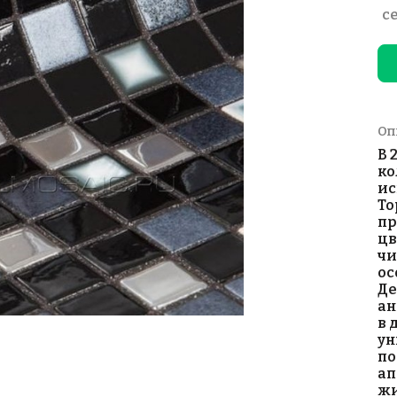
с
Оп
В 
ко
ис
To
пр
цв
чи
ос
Де
ан
в 
ун
по
ап
жи