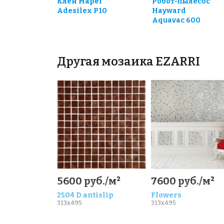
Клей Mapei
Робот-пылесос
Adesilex P10
Hayward
Aquavac 600
Другая мозаика EZARRI
5600 руб./м²
7600 руб./м²
2504 D antislip
Flowers
313x495
313x495