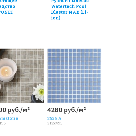
стящее
Ручной пылесос
едство
Watertech Pool
TONET
Blaster MAX (Li-
ion)
00 руб./м²
4280 руб./м²
amstone
2535 А
495
313x495