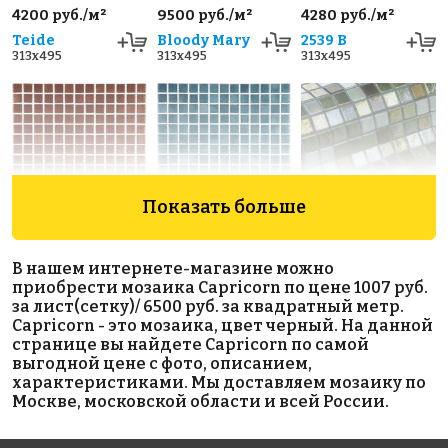
4200 руб./м²
9500 руб./м²
4280 руб./м²
Teide
Bloody Mary
2539 B
313x495
313x495
313x495
Показать больше
4280 руб./м²
4280 руб./м²
8800 руб./м²
2504 A
2502 A
Grasshopper
В нашем интернете-магазине можно
313x495
313x495
313x495
приобрести мозаика Capricorn по цене 1007 руб.
за лист(сетку)/ 6500 руб. за квадратный метр.
Capricorn - это мозаика, цвет черный. На данной
странице вы найдете Capricorn по самой
выгодной цене с фото, описанием,
характеристиками. Мы доставляем мозаику по
Москве, московской области и всей России.