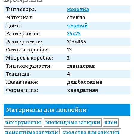
Характеристики
Тип товара:
мозаика
Материал:
стекло
Цвет:
черный
Размер чипа:
25x25
Размер сетки:
313x495
Сеток в коробке:
13
Метров в коробке:
2
Тип поверхности:
глянцевая
Толщина:
4
Назначение:
для бассейна
Форма чипа:
квадратная
Материалы для поклейки
инструменты
эпоксидные затирки
клеи
цементные затирки
средства для очистки