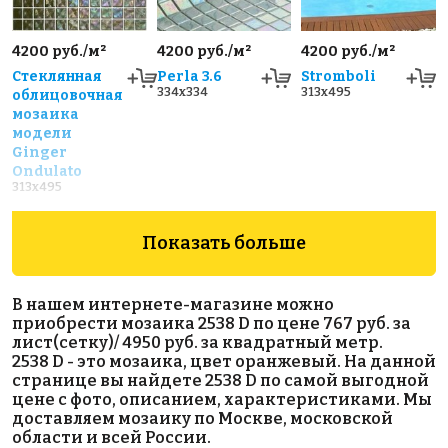
4200 руб./м²
4200 руб./м²
4200 руб./м²
Стеклянная
Perla 3.6
Stromboli
334x334
313x495
облицовочная
мозаика
модели
Ginger
Ondulato
313x495
Показать больше
В нашем интернете-магазине можно
приобрести мозаика 2538 D по цене 767 руб. за
лист(сетку)/ 4950 руб. за квадратный метр.
2538 D - это мозаика, цвет оранжевый. На данной
9900 руб./м²
4280 руб./м²
4200 руб./м²
странице вы найдете 2538 D по самой выгодной
Drops
2532 B
Mauna Loa
цене с фото, описанием, характеристиками. Мы
313x495
313x495
313x495
доставляем мозаику по Москве, московской
области и всей России.