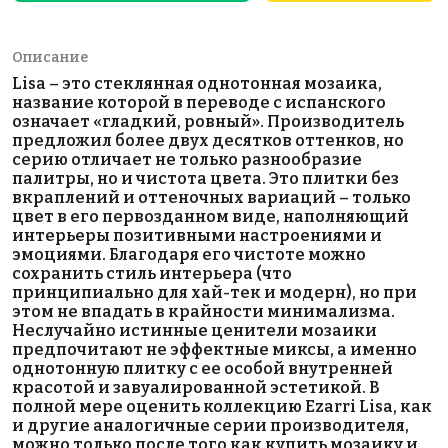
Описание
Lisa – это стеклянная однотонная мозаика,
название которой в переводе с испанского
означает «гладкий, ровный». Производитель
предложил более двух десятков оттенков, но
серию отличает не только разнообразие
палитры, но и чистота цвета. Это плитки без
вкраплений и оттеночных вариаций – только
цвет в его первозданном виде, наполняющий
интерьеры позитивными настроениями и
эмоциями. Благодаря его чистоте можно
сохранить стиль интерьера (что
принципиально для хай-тек и модерн), но при
этом не впадать в крайности минимализма.
Неслучайно истинные ценители мозаики
предпочитают не эффектные миксы, а именно
однотонную плитку с ее особой внутренней
красотой и завуалированной эстетикой. В
полной мере оценить коллекцию Ezarri Lisa, как
и другие аналогичные серии производителя,
можно только после того как купить мозаику и