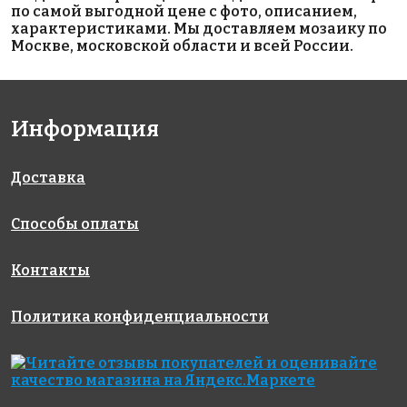
по самой выгодной цене с фото, описанием,
характеристиками. Мы доставляем мозаику по
Москве, московской области и всей России.
4200 руб./м²
8500 руб./м²
4200 руб./м²
Информация
Azur 3.6
Rubi
Стеклянная
334x334
313x495
облицовочная
мозаика
Доставка
модели Mint
Ondulato
Способы оплаты
313x495
Контакты
Политика конфиденциальности
4200 руб./м²
7300 руб./м²
9900 руб./м²