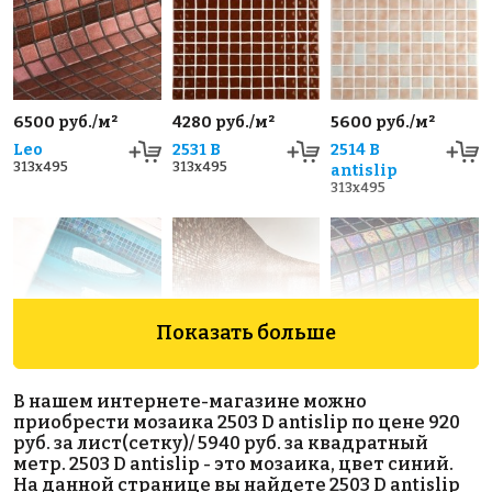
6500 руб./м²
4280 руб./м²
5600 руб./м²
Leo
2531 B
2514 B
313x495
313x495
antislip
313x495
Показать больше
7300 руб./м²
8800 руб./м²
4200 руб./м²
В нашем интернете-магазине можно
Coral
Cosmopolitan
Vesubio
приобрести мозаика 2503 D antislip по цене 920
313x495
313x495
313x495
руб. за лист(сетку)/ 5940 руб. за квадратный
метр. 2503 D antislip - это мозаика, цвет синий.
На данной странице вы найдете 2503 D antislip