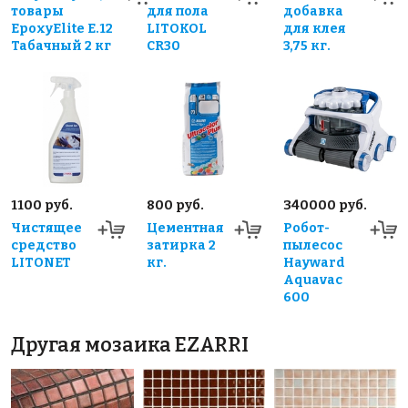
товары
для пола
добавка
EpoxyElite E.12
LITOKOL
для клея
Табачный 2 кг
CR30
3,75 кг.
1100 руб.
800 руб.
340000 руб.
Чистящее
Цементная
Робот-
средство
затирка 2
пылесос
LITONET
кг.
Hayward
Aquavac
600
Другая мозаика EZARRI