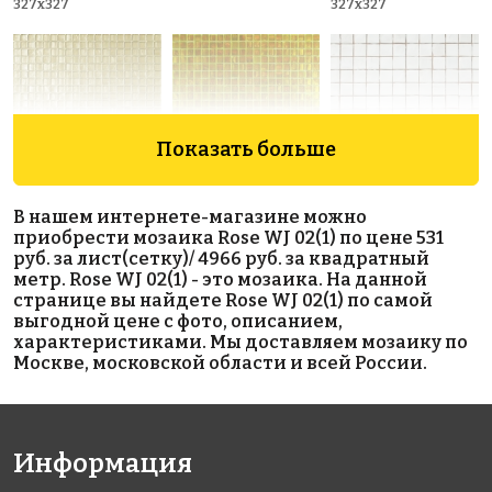
327x327
327x327
Показать больше
10884 руб./м²
5747 руб./м²
5210 руб./м²
В нашем интернете-магазине можно
Rose MJ 130
Golden Effect
JNJ C-JA 16
приобрести мозаика Rose WJ 02(1) по цене 531
327x327
327x327
GD 16175
руб. за лист(сетку)/ 4966 руб. за квадратный
327x327
метр. Rose WJ 02(1) - это мозаика. На данной
странице вы найдете Rose WJ 02(1) по самой
выгодной цене с фото, описанием,
характеристиками. Мы доставляем мозаику по
Москве, московской области и всей России.
Информация
9549 руб./м²
8523 руб./м²
6757 руб./м²