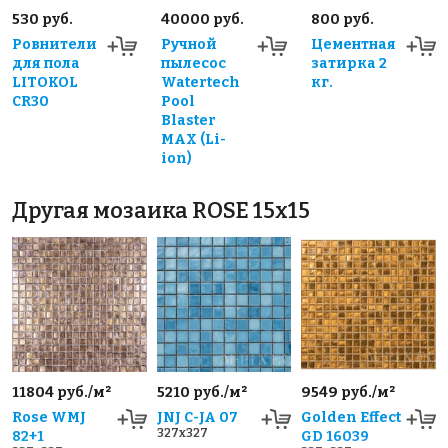
530 руб.
40000 руб.
800 руб.
Ровнители
Ручной
Цементная
для пола
пылесос
затирка 2
LITOKOL
Watertech
кг.
CR30
Pool
Blaster
MAX (Li-
ion)
Другая мозаика ROSE 15x15
11804 руб./м²
5210 руб./м²
9549 руб./м²
Rose WMJ
JNJ C-JA 07
Golden Effect
327x327
82+1
GD 16039