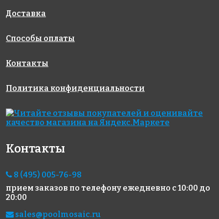
327x327
Доставка
Способы оплаты
Контакты
Политика конфиденциальности
4971 руб./м²
9967 руб./м²
5259 руб./м²
JNJ IC 84
Rose AJ 92(3)
JNJ C-JA 31
327x327
327x327
327x327
Контакты
8 (495) 005-76-98
прием заказов по телефону
ежедневно с 10:00 до
20:00
8603 руб./м²
4503 руб./м²
13730 руб./м²
Golden Effect
JNJ IA 49
Rose
sales@poolmosaic.ru
327x327