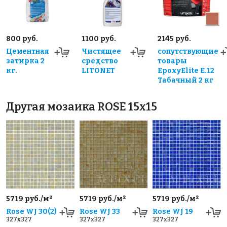
800 руб.
1100 руб.
2145 руб.
Цементная
Чистящее
сопутствующие
затирка 2
средство
товары
кг.
LITONET
EpoxyElite E.12
Табачный 2 кг
Другая мозаика ROSE 15x15
5719 руб./м²
5719 руб./м²
5719 руб./м²
Rose WJ 30(2)
Rose WJ 33
Rose WJ 19
327x327
327x327
327x327