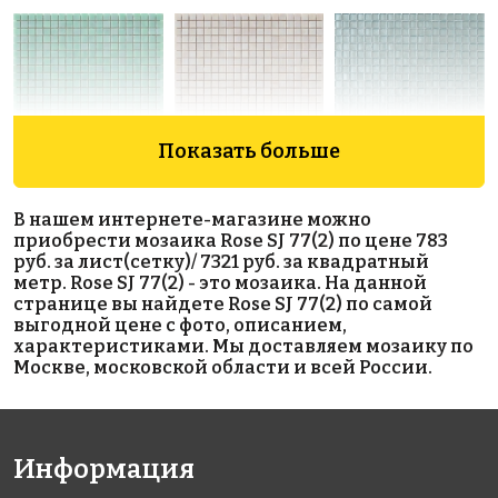
Показать больше
5012 руб./м²
5719 руб./м²
10986 руб./м²
Rose WJ 22(2)
Rose WJ 81(2)
Rose MJ 13(1)
В нашем интернете-магазине можно
327x327
327x327
327x327
приобрести мозаика Rose SJ 77(2) по цене 783
руб. за лист(сетку)/ 7321 руб. за квадратный
метр. Rose SJ 77(2) - это мозаика. На данной
странице вы найдете Rose SJ 77(2) по самой
выгодной цене с фото, описанием,
характеристиками. Мы доставляем мозаику по
Москве, московской области и всей России.
6951 руб./м²
5711 руб./м²
11914 руб./м²
Rose SJ 16
JNJ C-JC 44
Rose WMJ
Информация
327x327
327x327
82+1