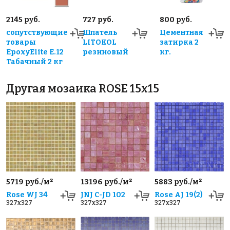
2145 руб.
727 руб.
800 руб.
сопутствующие
Шпатель
Цементная
товары
LITOKOL
затирка 2
EpoxyElite E.12
резиновый
кг.
Табачный 2 кг
Другая мозаика ROSE 15x15
5719 руб./м²
13196 руб./м²
5883 руб./м²
Rose WJ 34
JNJ C-JD 102
Rose AJ 19(2)
327x327
327x327
327x327