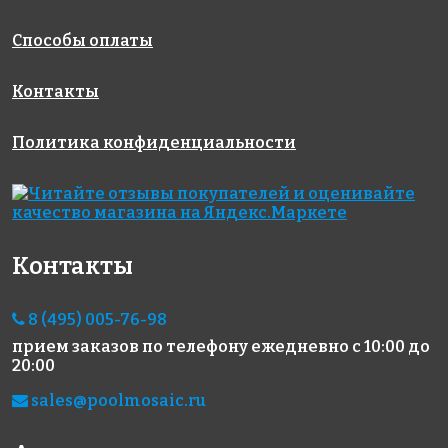
Способы оплаты
Контакты
Политика конфиденциальности
8603 руб./м²
4971 руб./м²
5719 руб./м²
Golden Effect
JNJ IC 39
Rose WJ 35(2)
327x327
327x327
CF01-15
327x327
Контакты
8 (495) 005-76-98
прием заказов по телефону
ежедневно с 10:00 до
20:00
sales@poolmosaic.ru
5883 руб./м²
5883 руб./м²
5883 руб./м²
Rose AJ 74(2)
Rose AJ 26(2)
Rose AJ
327x327
327x327