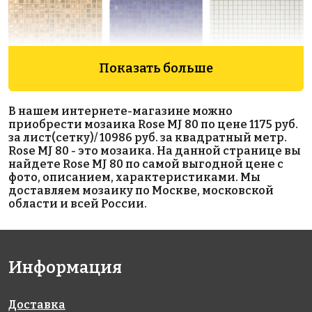
Показать больше
9638 руб./м²
5883 руб./м²
5883 руб./м²
Golden Effect
Rose AJ 20(2)
Rose AJ 181
В нашем интернете-магазине можно
327x327
327x327
GD 16039
приобрести мозаика Rose MJ 80 по цене 1175 руб.
327x327
за лист(сетку)/ 10986 руб. за квадратный метр.
Rose MJ 80 - это мозаика. На данной странице вы
найдете Rose MJ 80 по самой выгодной цене с
фото, описанием, характеристиками. Мы
доставляем мозаику по Москве, московской
области и всей России.
13730 руб./м²
9967 руб./м²
4946 руб./м²
Информация
Rose
Rose AJ 94(3)
Golden Effect
327x327
GR02S(m)
GD 16100
327x327
327x327
Доставка