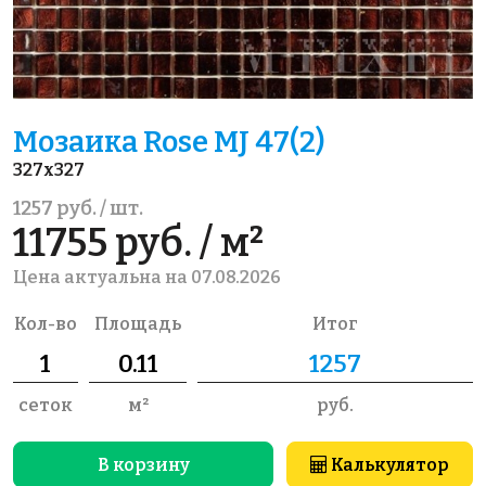
Мозаика Rose MJ 47(2)
327x327
1257 руб. / шт.
11755 руб. / м²
Цена актуальна на 07.08.2026
Кол-во
Площадь
Итог
сеток
м²
руб.
В корзину
Калькулятор