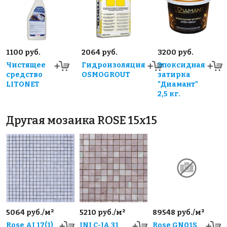
1100 руб.
2064 руб.
3200 руб.
Чистящее
Гидроизоляция
Эпоксидная
средство
OSMOGROUT
затирка
LITONET
"Диамант"
2,5 кг.
Другая мозаика ROSE 15x15
5064 руб./м²
5210 руб./м²
89548 руб./м²
Rose AJ 17(1)
JNJ C-JA 31
Rose GN01S