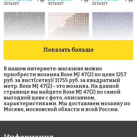
327x327
327x327
327x327
Показать больше
6757 руб./м²
8523 руб./м²
4966 руб./м²
Rose AJ
Golden Effect
Rose WJ 15(1)
В нашем интернете-магазине можно
327x327
07(2+)
HP20-15
приобрести мозаика Rose MJ 47(2) по цене 1257
327x327
327x327
руб. за лист(сетку)/ 11755 руб. за квадратный
метр. Rose MJ 47(2) - это мозаика. На данной
странице вы найдете Rose MJ 47(2) по самой
выгодной цене с фото, описанием,
характеристиками. Мы доставляем мозаику по
Москве, московской области и всей России.
4901 руб./м²
10884 руб./м²
8686 руб./м²