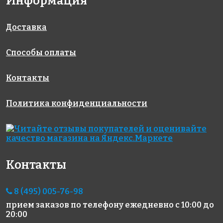
Информация
Golden Effect
Rose MJ 18(1)
Rose WJ 92
327x327
327x327
GD 16101
327x327
Доставка
Способы оплаты
Контакты
Политика конфиденциальности
11804 руб./м²
5210 руб./м²
13603 руб./м²
Rose WMJ 23
JNJ C-JB 43
Rose
327x327
327x327
GR01G(m)
327x327
Контакты
8 (495) 005-76-98
прием заказов по телефону
ежедневно с 10:00 до
20:00