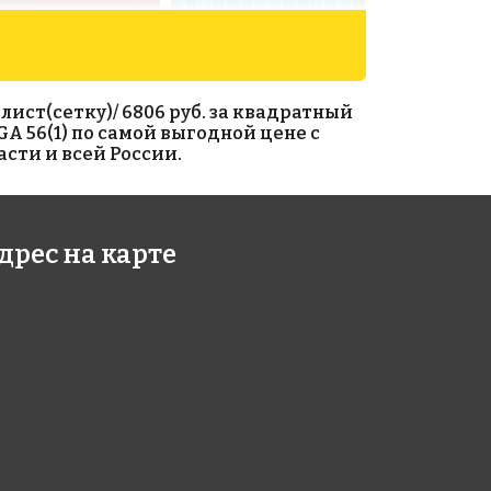
лист(сетку)/ 6806 руб. за квадратный
GA 56(1) по самой выгодной цене с
сти и всей России.
3 руб./м²
6806 руб./м²
дрес на карте
 A 98(3+)
Rose GA 67(1)
318
318x318