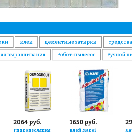
рки
клеи
цементные затирки
средства
для выравнивания
Робот-пылесос
Ручной п
2064 руб.
1650 руб.
29
Гидроизоляция
Клей Mapei
Ла