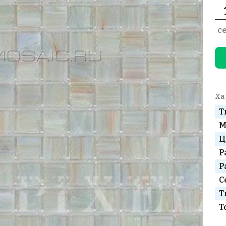
с
Ха
Т
М
Ц
Р
Р
С
Т
Т