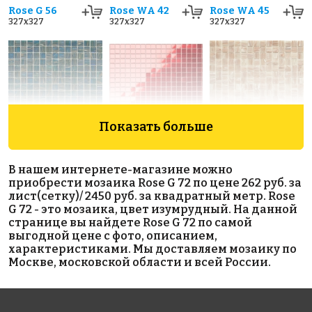
Rose G 56
Rose WA 42
Rose WA 45
327x327
327x327
327x327
Показать больше
4795 руб./м²
3883 руб./м²
4795 руб./м²
Rose GA 75(1)
Golden Effect
Rose GA 02(1)
В нашем интернете-магазине можно
327x327
327x327
CF01-20
приобрести мозаика Rose G 72 по цене 262 руб. за
327x327
лист(сетку)/ 2450 руб. за квадратный метр. Rose
G 72 - это мозаика, цвет изумрудный. На данной
странице вы найдете Rose G 72 по самой
выгодной цене с фото, описанием,
характеристиками. Мы доставляем мозаику по
Москве, московской области и всей России.