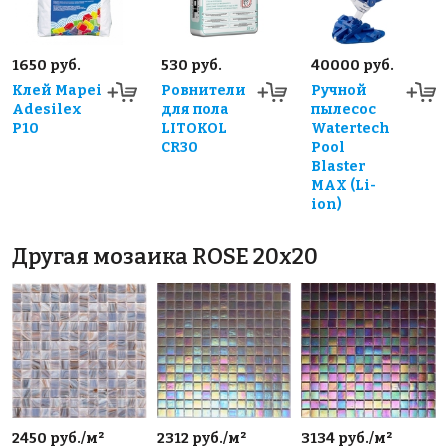
1650 руб.
530 руб.
40000 руб.
Клей Mapei
Ровнители
Ручной
Adesilex
для пола
пылесос
P10
LITOKOL
Watertech
CR30
Pool
Blaster
MAX (Li-
ion)
Другая мозаика ROSE 20x20
2450 руб./м²
2312 руб./м²
3134 руб./м²