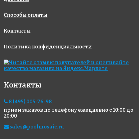
Способы оплаты
Контакты
Политика конфиденциальности
2459 руб./м²
5023 руб./м²
3883 руб./м²
Rose A 105(2)
Golden Effect
Rose WB 85
318x318
318x318
JN02-10
318x318
Контакты
8 (495) 005-76-98
прием заказов по телефону
ежедневно с 10:00 до
20:00
sales@poolmosaic.ru
5023 руб./м²
2206 руб./м²
2206 руб./м²
Golden Effect
Rose A 17(1)
Rose A 36(1)