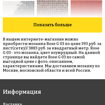
Показать больше
5023 руб./м²
3883 руб./м²
12244 руб./м²
В нашем интернете-магазине можно
Golden Effect
Rose G 43
Rose AJ
приобрести мозаика Rose G 03 по цене 393 руб. за
318x318
HP28-10
96+3(3+)
лист(сетку)/ 3883 руб. за квадратный метр. Rose
318x318
318x318
G 03 - это мозаика, цвет изумрудный. На данной
странице вы найдете Rose G 03 по самой
выгодной цене с фото, описанием,
характеристиками. Мы доставляем мозаику по
Москве, московской области и всей России.
Информация
3883 руб./м²
14898 руб./м²
2654 руб./м²
Rose G 68
JNJ DS 101
Rose A 87(2+)
318x318
318x318
318x318
Доставка