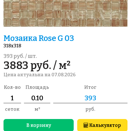
Мозаика Rose G 03
318x318
393 руб. / шт.
3883 руб. / м²
Цена актуальна на 07.08.2026
Кол-во
Площадь
Итог
сеток
м²
руб.
В корзину
Калькулятор