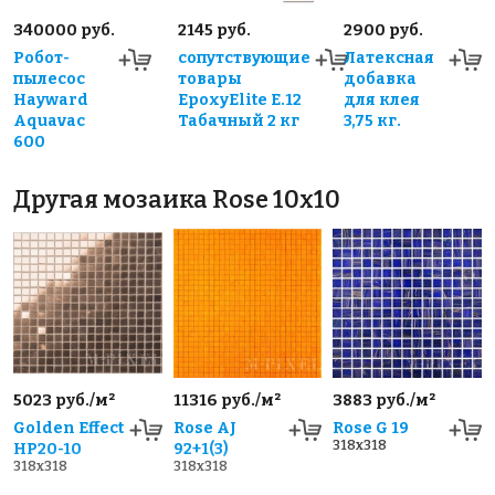
340000 руб.
2145 руб.
2900 руб.
Робот-
сопутствующие
Латексная
пылесос
товары
добавка
Hayward
EpoxyElite E.12
для клея
Aquavac
Табачный 2 кг
3,75 кг.
600
Другая мозаика Rose 10x10
5023 руб./м²
11316 руб./м²
3883 руб./м²
Golden Effect
Rose AJ
Rose G 19
318x318
HP20-10
92+1(3)
318x318
318x318