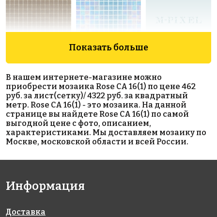
Показать больше
1206 руб./м²
2120 руб./м²
218509 руб./м²
Rose A 35(1)
Rose WN 14
Rose GBS01G
В нашем интернете-магазине можно
327x327
327x327
327x327
приобрести мозаика Rose CA 16(1) по цене 462
руб. за лист(сетку)/ 4322 руб. за квадратный
метр. Rose CA 16(1) - это мозаика. На данной
странице вы найдете Rose CA 16(1) по самой
выгодной цене с фото, описанием,
характеристиками. Мы доставляем мозаику по
Москве, московской области и всей России.
1675 руб./м²
1449 руб./м²
2436 руб./м²
Rose NA 11
Rose A 87(2+)
Rose G 10
Информация
327x327
327x327
327x327
Доставка