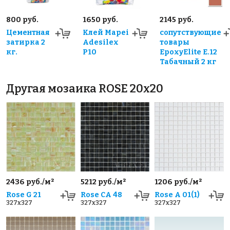
800 руб.
1650 руб.
2145 руб.
Цементная
Клей Mapei
сопутствующие
затирка 2
Adesilex
товары
кг.
P10
EpoxyElite E.12
Табачный 2 кг
Другая мозаика ROSE 20x20
2436 руб./м²
5212 руб./м²
1206 руб./м²
Rose G 21
Rose CA 48
Rose A 01(1)
327x327
327x327
327x327