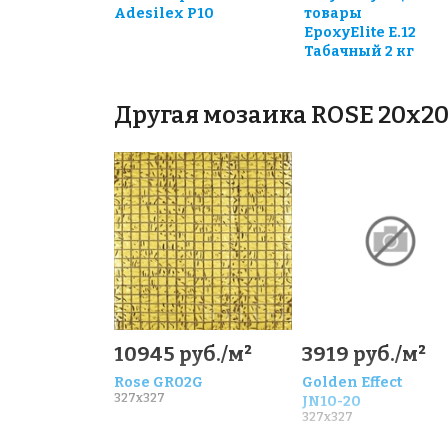
Adesilex P10
товары
EpoxyElite E.12
Табачный 2 кг
Другая мозаика ROSE 20x2
10945 руб./м²
3919 руб./м²
Rose GR02G
Golden Effect
327x327
JN10-20
327x327