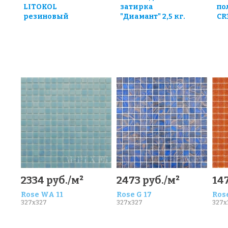
LITOKOL
затирка
по
резиновый
"Диамант" 2,5 кг.
CR
0
2334 руб./м²
2473 руб./м²
147
Rose WA 11
Rose G 17
Rose
327x327
327x327
327x