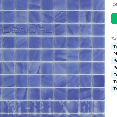
с
Ха
Т
М
Р
Р
С
Т
Т