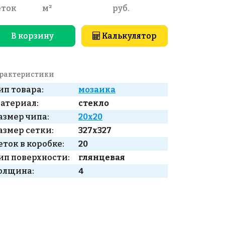
еток
м²
руб.
В корзину
Калькулятор
рактеристики
ип товара:
мозаика
атериал:
стекло
азмер чипа:
20x20
азмер сетки:
327x327
еток в коробке:
20
ип поверхности:
глянцевая
олщина:
4