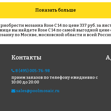
Показать больше
брести мозаика Rose C 14 по цене 337 руб. за лист(
ранице вы найдете Rose C 14 по самой выгодной цене
аику по Москве, московской области и всей Росси
5292 руб./м²
5949 руб./м²
391
Контакты
А
Rose CA 120(2)
Rose WB 95
Gold
327x327
327x327
JN0
327x
8 (495) 005-76-98
прием заказов по телефону
ежедневно с
10:00 до 20:00
sales@poolmosaic.ru