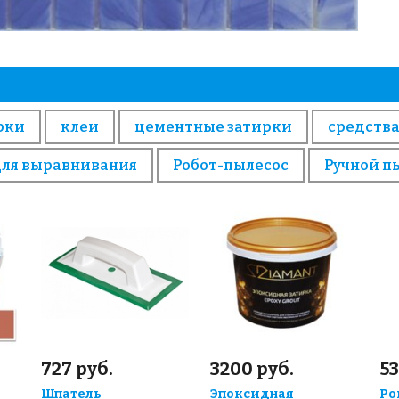
рки
клеи
цементные затирки
средства
для выравнивания
Робот-пылесос
Ручной п
727 руб.
3200 руб.
53
Шпатель
Эпоксидная
Ро