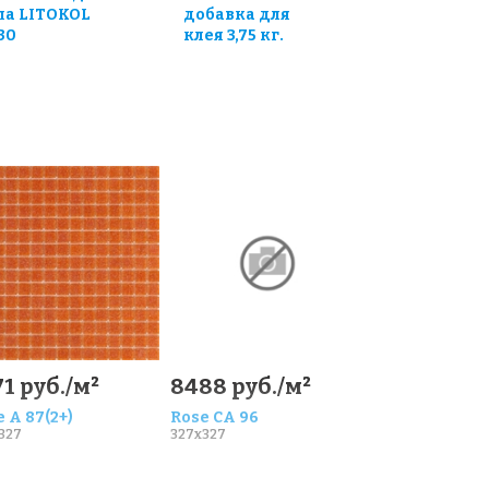
ла LITOKOL
добавка для
30
клея 3,75 кг.
1 руб./м²
8488 руб./м²
 A 87(2+)
Rose CA 96
327
327x327