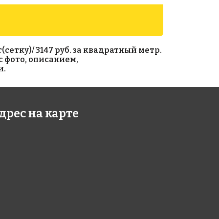
сетку)/ 3147 руб. за квадратный метр.
 с фото, описанием,
и.
9 руб./м²
6573 руб./м²
дрес на карте
en Effect
Rose CA 75
327x327
5-20
327