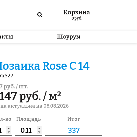
Корзина
0
руб.
акты
Шоурум
озаика Rose C 14
7x327
7 руб. / шт.
147 руб. / м²
на актуальна на 08.08.2026
л-во
Площадь
Итог