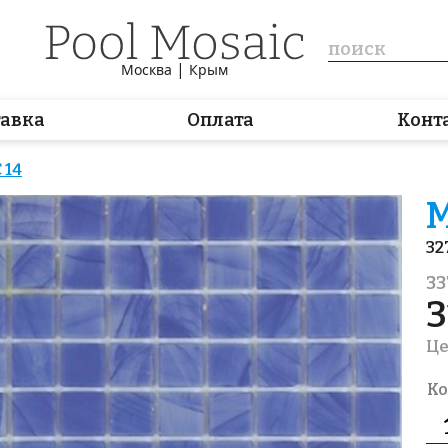
|
Москва
Крым
тавка
Оплата
Конт
 14
М
32
33
3
Це
Ко