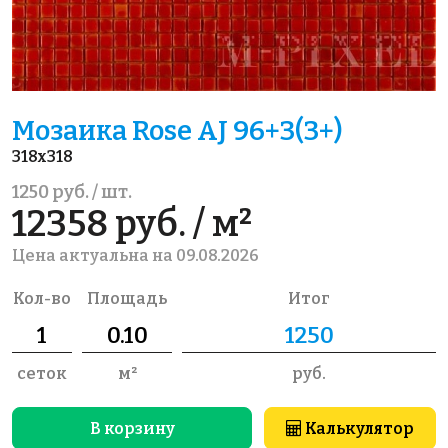
Мозаика Rose AJ 96+3(3+)
318x318
1250 руб. / шт.
12358 руб. / м²
Цена актуальна на 09.08.2026
Кол-во
Площадь
Итог
сеток
м²
руб.
В корзину
Калькулятор