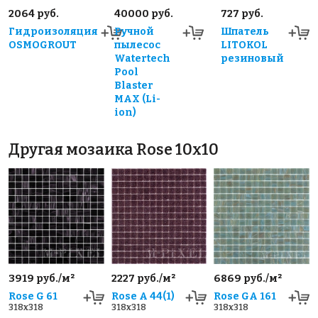
2064 руб.
40000 руб.
727 руб.
Гидроизоляция
Ручной
Шпатель
OSMOGROUT
пылесос
LITOKOL
Watertech
резиновый
Pool
Blaster
MAX (Li-
ion)
Другая мозаика Rose 10x10
3919 руб./м²
2227 руб./м²
6869 руб./м²
Rose G 61
Rose A 44(1)
Rose GA 161
318x318
318x318
318x318