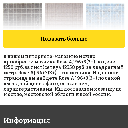
Показать больше
5070 руб./м²
7033 руб./м²
3919 руб./м²
Golden Effect
Rose AJ
Rose G 13
В нашем интернете-магазине можно
318x318
GE12-10
43+1(1)
приобрести мозаика Rose AJ 96+3(3+) по цене
318x318
318x318
1250 руб. за лист(сетку)/ 12358 руб. за квадратный
метр. Rose AJ 96+3(3+) - это мозаика. На данной
странице вы найдете Rose AJ 96+3(3+) по самой
выгодной цене с фото, описанием,
характеристиками. Мы доставляем мозаику по
Москве, московской области и всей России.
5070 руб./м²
6869 руб./м²
8003 руб./м²
Информация
Golden Effect
Rose GA 65(1)
Rose AJ