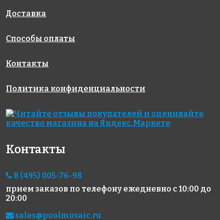
318x318
GE06-10
133+1(2)
318x318
318x318
Доставка
Способы оплаты
Контакты
Политика конфиденциальности
7280 руб./м²
2227 руб./м²
3919 руб./м²
Rose A 95(3+)
Rose A 04(1)
Rose WA 12
318x318
318x318
318x318
Контакты
8 (495) 005-76-98
прием заказов по телефону
ежедневно с 10:00 до
20:00
2481 руб./м²
3919 руб./м²
8003 руб./м²
sales@poolmosaic.ru