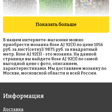
Показать больше
11804 руб./м²
11755 руб./м²
4925 руб./м²
Rose WMJ
Rose MJ 25
JNJ IC 50
В нашем интернете-магазине можно
327x327
327x327
02+1
приобрести мозаика Rose AJ 92(3) по цене 1056
327x327
руб. за лист(сетку)/ 9875 руб. за квадратный
метр. Rose AJ 92(3) - это мозаика. На данной
странице вы найдете Rose AJ 92(3) по самой
выгодной цене с фото, описанием,
характеристиками. Мы доставляем мозаику по
Москве, московской области и всей России.
5666 руб./м²
4966 руб./м²
8776 руб./м²
Информация
Rose WJ 19
Rose WJ 47
Rose CWJ
327x327
327x327
103(2)
327x327
Доставка