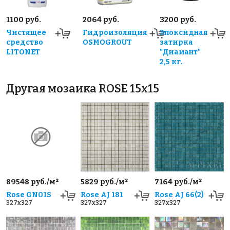
1100 руб.
2064 руб.
3200 руб.
Чистящее
Гидроизоляция
Эпоксидная
средство
OSMOGROUT
затирка
LITONET
"Диамант"
2,5 кг.
Другая мозаика ROSE 15x15
89548 руб./м²
5829 руб./м²
7164 руб./м²
Rose GN01S
Rose AJ 181
Rose AJ 66(2)
327x327
327x327
327x327