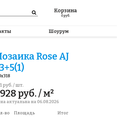
Корзина
0
руб.
акты
Шоурум
озаика Rose AJ
3+5(1)
8x318
1 руб. / шт.
928 руб. / м²
на актуальна на 06.08.2026
л-во
Площадь
Итог