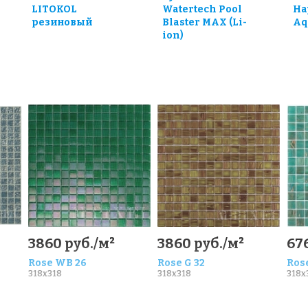
LITOKOL
Watertech Pool
Ha
резиновый
Blaster MAX (Li-
Aq
ion)
3860 руб./м²
3860 руб./м²
676
Rose WB 26
Rose G 32
Rose
318x318
318x318
318x