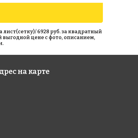
 лист(сетку)/ 6928 руб. за квадратный
мой выгодной цене с фото, описанием,
и.
6 руб./м²
12172 руб./м²
дрес на карте
 GA 76(1)
Rose AJ 94+1(3+)
318
318x318