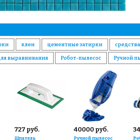
рки
клеи
цементные затирки
средства
для выравнивания
Робот-пылесос
Ручной п
727 руб.
40000 руб.
3
Шпатель
Ручной пылесос
Ро