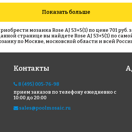
Показать больше
брести мозаика Rose AJ 53+5(1) по цене 701 руб. за
На данной странице вы найдете Rose AJ 53+5(1) по са
аику по Москве, московской области и всей Росси
3860 руб./м²
3860 руб./м²
676
Контакты
А
Rose WA 42
Rose G 21
Rose
318x318
318x318
318x
8 (495) 005-76-98
прием заказов по телефону
ежедневно с
10:00 до 20:00
sales@poolmosaic.ru