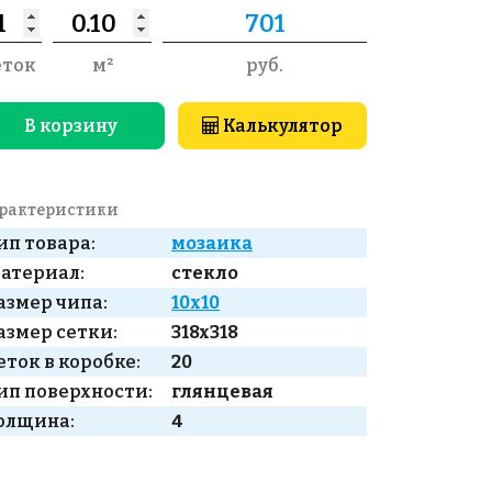
еток
м²
руб.
В корзину
Калькулятор
рактеристики
ип товара:
мозаика
атериал:
стекло
азмер чипа:
10x10
азмер сетки:
318x318
еток в коробке:
20
ип поверхности:
глянцевая
олщина:
4