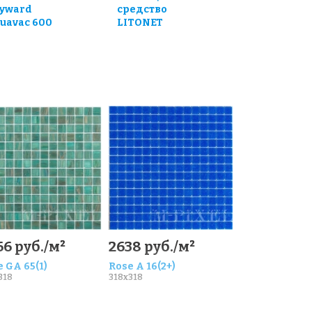
yward
средство
uavac 600
LITONET
6 руб./м²
2638 руб./м²
 GA 65(1)
Rose A 16(2+)
318
318x318