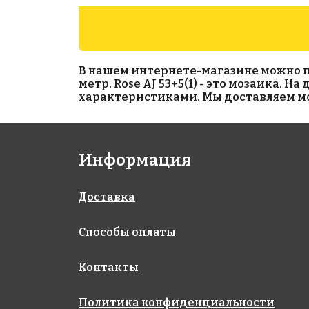
В нашем интернете-магазине можно прио
метр. Rose AJ 53+5(1) - это мозаика. 
характеристиками. Мы доставляем моз
3860 руб./м²
7883 руб./м²
Информация
Rose WA 16
Rose AJ 85+1(2)
318x318
318x318
Доставка
Способы оплаты
Контакты
Политика конфиденциальности