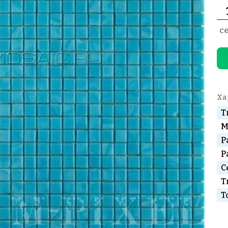
с
Ха
Т
М
Р
Р
С
Т
Т