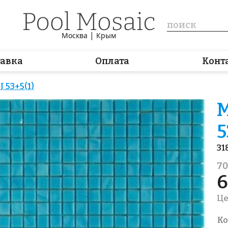
|
Москва
Крым
тавка
Оплата
Конт
 53+5(1)
М
5
31
70
6
Це
Ко