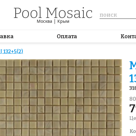
|
Москва
Крым
тавка
Оплата
Конт
 132+5(2)
М
1
31
80
7
Це
Ко