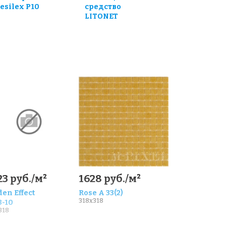
esilex P10
средство
LITONET
3 руб./м²
1628 руб./м²
en Effect
Rose A 33(2)
318x318
3-10
318