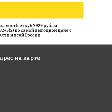
 лист(сетку)/ 7929 руб. за
132+5(2) по самой выгодной цене с
сти и всей России.
6 руб./м²
8857 руб./м²
дрес на карте
 A 44(1)
Rose AJ 133+5(2+)
318
318x318