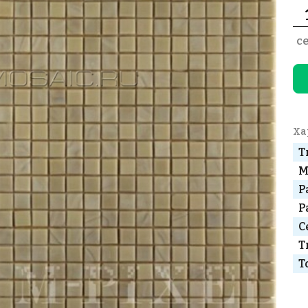
с
Ха
Т
М
Р
Р
С
Т
Т