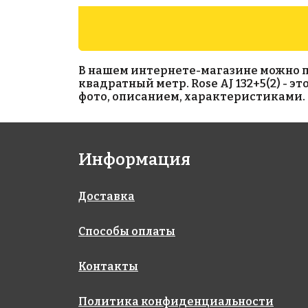
В нашем интернете-магазине можно прио
квадратный метр. Rose AJ 132+5(2) - э
фото, описанием, характеристиками. 
5023 руб./м²
6969 руб./м²
Информация
Golden Effect JN11-
Rose AJ 81+5(1)
318x318
10
318x318
Доставка
Способы оплаты
Контакты
Политика конфиденциальности