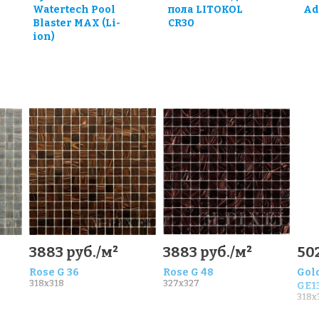
Watertech Pool
пола LITOKOL
Ad
Blaster MAX (Li-
CR30
ion)
3883 руб./м²
3883 руб./м²
502
Rose G 36
Rose G 48
Gold
318x318
327x327
GE1
318x