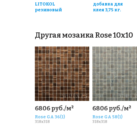
LITOKOL
добавка для
резиновый
клея 3,75 кг.
Другая мозаика Rose 10x10
6806 руб./м²
6806 руб./м²
Rose GA 36(1)
Rose GA 58(1)
318x318
318x318