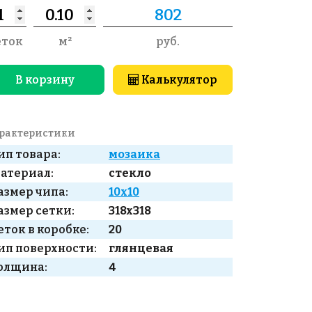
еток
м²
руб.
В корзину
Калькулятор
рактеристики
ип товара:
мозаика
атериал:
стекло
азмер чипа:
10x10
азмер сетки:
318x318
еток в коробке:
20
ип поверхности:
глянцевая
олщина:
4