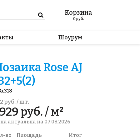
Корзина
0
руб.
акты
Шоурум
озаика Rose AJ
32+5(2)
8x318
2 руб. / шт.
929 руб. / м²
на актуальна на 07.08.2026
л-во
Площадь
Итог