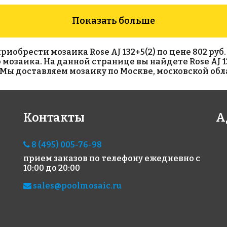
Показать больше
брести мозаика Rose AJ 132+5(2) по цене 802 руб. за
то мозаика. На данной странице вы найдете Rose AJ 
Мы доставляем мозаику по Москве, московской обла
3883 руб./м²
6806 руб./м²
220
Контакты
А
Rose G 24
Rose GA 26(1)
Rose
318x318
318x318
318x
8 (495) 005-76-98
прием заказов по телефону
ежедневно с
10:00 до 20:00
sales@poolmosaic.ru