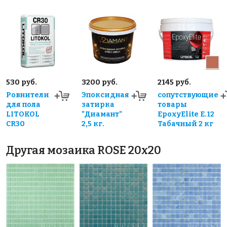
530 руб.
3200 руб.
2145 руб.
Ровнители
Эпоксидная
сопутствующие
для пола
затирка
товары
LITOKOL
"Диамант"
EpoxyElite E.12
CR30
2,5 кг.
Табачный 2 кг
Другая мозаика ROSE 20x20