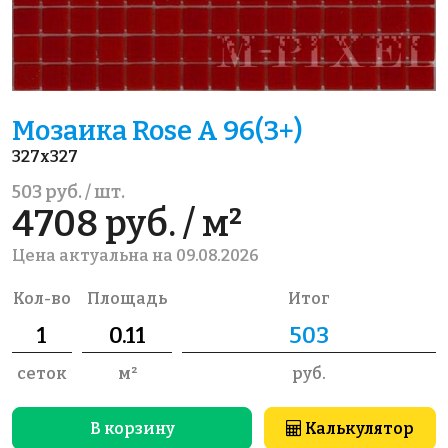
Мозаика Rose A 96(3+)
327x327
503 руб. / шт.
4708 руб. / м²
Цена актуальна на 09.08.2026
Кол-во
Площадь
Итог
сеток
м²
руб.
В корзину
Калькулятор