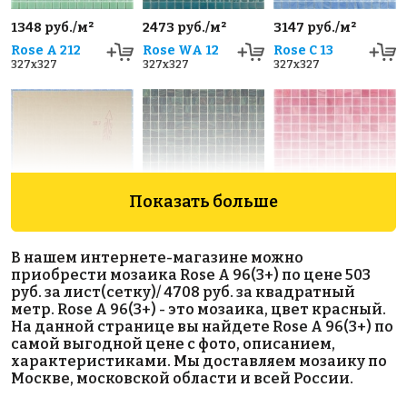
1348 руб./м²
2473 руб./м²
3147 руб./м²
Rose A 212
Rose WA 12
Rose C 13
327x327
327x327
327x327
Показать больше
1348 руб./м²
4840 руб./м²
11783 руб./м²
Rose A 18(2)
Rose GA 66(1)
Rose CG 88(3)
В нашем интернете-магазине можно
327x327
327x327
327x327
приобрести мозаика Rose A 96(3+) по цене 503
руб. за лист(сетку)/ 4708 руб. за квадратный
метр. Rose A 96(3+) - это мозаика, цвет красный.
На данной странице вы найдете Rose A 96(3+) по
самой выгодной цене с фото, описанием,
характеристиками. Мы доставляем мозаику по
Москве, московской области и всей России.