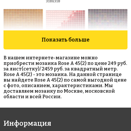
318x318
Показать больше
7107 руб./м²
5023 руб./м²
3883 руб./м²
В нашем интернете-магазине можно
Rose WB 92
Golden Effect
Rose WA 45
приобрести мозаика Rose A 45(2) по цене 249 руб.
318x318
318x318
CF01-10
за лист(сетку)/ 2459 руб. за квадратный метр.
327x327
Rose A 45(2) - это мозаика. На данной странице
вы найдете Rose A 45(2) по самой выгодной цене
с фото, описанием, характеристиками. Мы
доставляем мозаику по Москве, московской
области и всей России.
Информация
8857 руб./м²
6806 руб./м²
1628 руб./м²