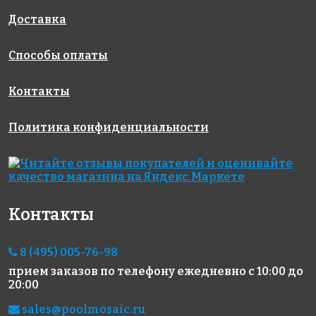
Rose AJ
Rose GA 28(1)
Rose A 33(2)
318x318
318x318
133+5(2+)
Доставка
318x318
Способы оплаты
Контакты
Политика конфиденциальности
3883 руб./м²
3883 руб./м²
8857 руб./м²
Rose G 61
Rose WA 22
Rose AJ
318x318
318x318
135+3(2+)
318x318
Контакты
8 (495) 005-76-98
прием заказов по телефону
ежедневно с 10:00 до
20:00
sales@poolmosaic.ru