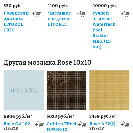
530 руб.
1100 руб.
40000 руб.
Ровнители
Чистящее
Ручной
для пола
средство
пылесос
LITOKOL
LITONET
Watertech
CR30
Pool
Blaster
MAX (Li-
ion)
Другая мозаика Rose 10x10
6806 руб./м²
5023 руб./м²
2459 руб./м²
Rose GA 162
Golden Effect
Rose A 32(2)
318x318
318x318
HP23R-10