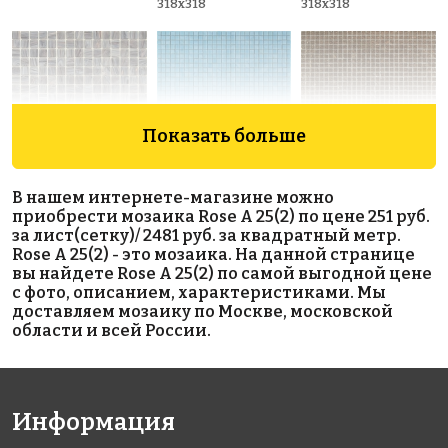
318x318
318x318
Показать больше
6869 руб./м²
7033 руб./м²
5070 руб./м²
В нашем интернете-магазине можно
Rose GA 59(1)
Rose AJ
Golden Effect
приобрести мозаика Rose A 25(2) по цене 251 руб.
318x318
53+3(1)
JN09-10
за лист(сетку)/ 2481 руб. за квадратный метр.
318x318
318x318
Rose A 25(2) - это мозаика. На данной странице
вы найдете Rose A 25(2) по самой выгодной цене
с фото, описанием, характеристиками. Мы
доставляем мозаику по Москве, московской
области и всей России.
Информация
7280 руб./м²
6869 руб./м²
2227 руб./м²