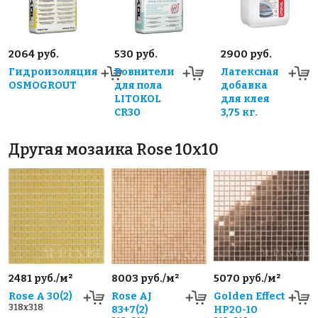
2064 руб.
530 руб.
2900 руб.
Гидроизоляция
Ровнители
Латексная
OSMOGROUT
для пола
добавка
LITOKOL
для клея
CR30
3,75 кг.
Другая мозаика Rose 10x10
2481 руб./м²
8003 руб./м²
5070 руб./м²
Rose A 30(2)
Rose AJ
Golden Effect
318x318
83+7(2)
HP20-10