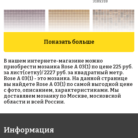
318x318
Показать больше
2227 руб./м²
2227 руб./м²
6869 руб./м²
В нашем интернете-магазине можно
Rose A 44(1)
Rose A 34(1)
Rose GA 36(1)
приобрести мозаика Rose A 03(1) по цене 225 руб.
318x318
318x318
318x318
за лист(сетку)/ 2227 руб. за квадратный метр.
Rose A 03(1) - это мозаика. На данной странице
вы найдете Rose A 03(1) по самой выгодной цене
с фото, описанием, характеристиками. Мы
доставляем мозаику по Москве, московской
области и всей России.
3919 руб./м²
1643 руб./м²
2481 руб./м²
Информация
Rose G 03
Rose A 33(2)
Rose A 32(2)