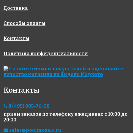
318x318
318x318
318x318
Доставка
Способы оплаты
Контакты
Политика конфиденциальности
5070 руб./м²
5842 руб./м²
6417 руб./м²
Golden Effect
Rose CA 29(1)
Rose A 91
318x318
318x318
GE12-10
318x318
Контакты
8 (495) 005-76-98
прием заказов по телефону
ежедневно с 10:00 до
20:00
12358 руб./м²
2227 руб./м²
3919 руб./м²
sales@poolmosaic.ru