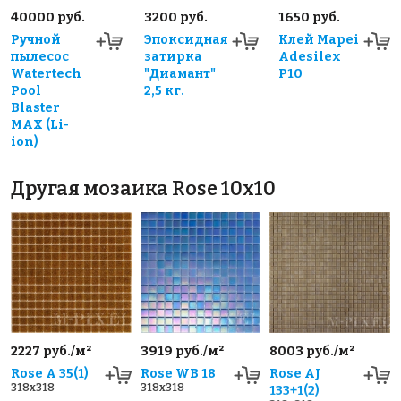
40000 руб.
3200 руб.
1650 руб.
Ручной
Эпоксидная
Клей Mapei
пылесос
затирка
Adesilex
Watertech
"Диамант"
P10
Pool
2,5 кг.
Blaster
MAX (Li-
ion)
Другая мозаика Rose 10x10
2227 руб./м²
3919 руб./м²
8003 руб./м²
Rose A 35(1)
Rose WB 18
Rose AJ
318x318
318x318
133+1(2)