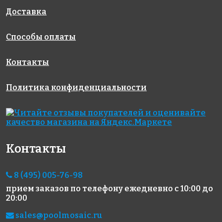
на бумаге
на бумаге
на бумаге
316x316
327x327
327x327
Доставка
Способы оплаты
Контакты
Политика конфиденциальности
1670 руб./м²
1942 руб./м²
6013 руб./м²
AKB001
AKB083
AKB088
на бумаге
на бумаге
на бумаге
327x327
327x327
327x327
Контакты
8 (495) 005-76-98
прием заказов по телефону
ежедневно с 10:00 до
20:00
sales@poolmosaic.ru
1550 руб./м²
1550 руб./м²
1942 руб./м²