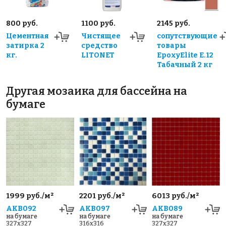
800 руб.
1100 руб.
2145 руб.
Цементная
Чистящее
сопутствующие
затирка 2
средство
товары
кг.
LITONET
EpoxyElite E.12
Табачный 2 кг
Другая мозаика для бассейна на
бумаге
1999 руб./м²
2201 руб./м²
6013 руб./м²
AKB092
AKB097
AKB089
на бумаге
на бумаге
на бумаге
327x327
316x316
327x327