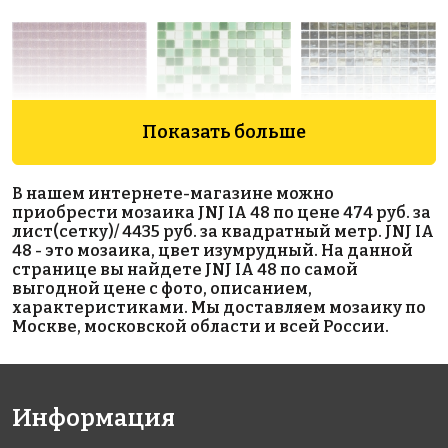
Показать больше
1942 руб./м²
1990 руб./м²
3917 руб./м²
В нашем интернете-магазине можно
AKB075
AKB015
AKB026
приобрести мозаика JNJ IA 48 по цене 474 руб. за
на бумаге
на бумаге
на бумаге
лист(сетку)/ 4435 руб. за квадратный метр. JNJ IA
327x327
327x327
327x327
48 - это мозаика, цвет изумрудный. На данной
странице вы найдете JNJ IA 48 по самой
выгодной цене с фото, описанием,
характеристиками. Мы доставляем мозаику по
Москве, московской области и всей России.
Информация
1750 руб./м²
3925 руб./м²
1942 руб./м²
AKB105
JNJ 04.446
AKB074