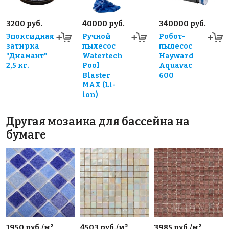
3200 руб.
40000 руб.
340000 руб.
Эпоксидная
Ручной
Робот-
затирка
пылесос
пылесос
"Диамант"
Watertech
Hayward
2,5 кг.
Pool
Aquavac
Blaster
600
MAX (Li-
ion)
Другая мозаика для бассейна на
бумаге
1950 руб./м²
4503 руб./м²
3985 руб./м²