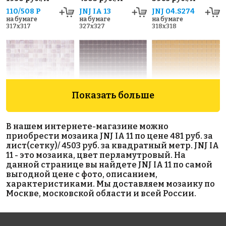
110/508 P
JNJ IA 13
JNJ 04.S274
на бумаге
на бумаге
на бумаге
317x317
327x327
318x318
Показать больше
3985 руб./м²
1972 руб./м²
5086 руб./м²
В нашем интернете-магазине можно
JNJ 05.120
AKB077
AKB087
приобрести мозаика JNJ IA 11 по цене 481 руб. за
на бумаге
на бумаге
на бумаге
лист(сетку)/ 4503 руб. за квадратный метр. JNJ IA
327x327
327x327
327x327
11 - это мозаика, цвет перламутровый. На
данной странице вы найдете JNJ IA 11 по самой
выгодной цене с фото, описанием,
характеристиками. Мы доставляем мозаику по
Москве, московской области и всей России.