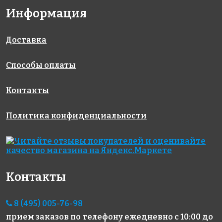
Информация
2690 руб./м²
3985 руб./м²
1670 руб./м²
AKB123
JNJ 04.S442
AKB003
на бумаге
на бумаге
на бумаге
316x316
318x318
327x327
Доставка
Способы оплаты
Контакты
Политика конфиденциальности
5242 руб./м²
1850 руб./м²
1990 руб./м²
AKB041
AKB099
AKB009
на бумаге
на бумаге
на бумаге
327x327
316x316
327x327
Контакты
8 (495) 005-76-98
прием заказов по телефону
ежедневно с 10:00 до