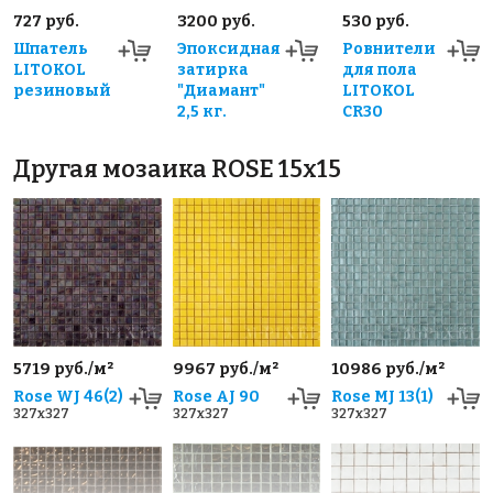
727 руб.
3200 руб.
530 руб.
Шпатель
Эпоксидная
Ровнители
LITOKOL
затирка
для пола
резиновый
"Диамант"
LITOKOL
2,5 кг.
CR30
Другая мозаика ROSE 15x15
5719 руб./м²
9967 руб./м²
10986 руб./м²
Rose WJ 46(2)
Rose AJ 90
Rose MJ 13(1)
327x327
327x327
327x327