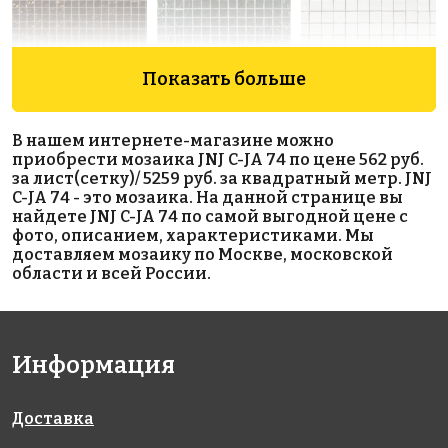
Показать больше
8603 руб./м²
3919 руб./м²
5259 руб./м²
Golden Effect
Golden Effect
JNJ C-JA 16
В нашем интернете-магазине можно
327x327
HP23R-15
GE02-20
приобрести мозаика JNJ C-JA 74 по цене 562 руб.
327x327
327x327
за лист(сетку)/ 5259 руб. за квадратный метр. JNJ
C-JA 74 - это мозаика. На данной странице вы
найдете JNJ C-JA 74 по самой выгодной цене с
фото, описанием, характеристиками. Мы
доставляем мозаику по Москве, московской
области и всей России.
8603 руб./м²
4971 руб./м²
5883 руб./м²
Информация
Golden Effect
JNJ IC 80
Rose AJ 83+5
327x327
327x327
HP17-15
327x327
Доставка