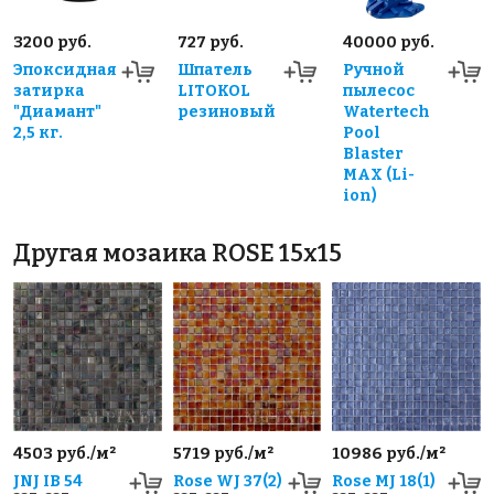
3200 руб.
727 руб.
40000 руб.
Эпоксидная
Шпатель
Ручной
затирка
LITOKOL
пылесос
"Диамант"
резиновый
Watertech
2,5 кг.
Pool
Blaster
MAX (Li-
ion)
Другая мозаика ROSE 15x15
4503 руб./м²
5719 руб./м²
10986 руб./м²
JNJ IB 54
Rose WJ 37(2)
Rose MJ 18(1)