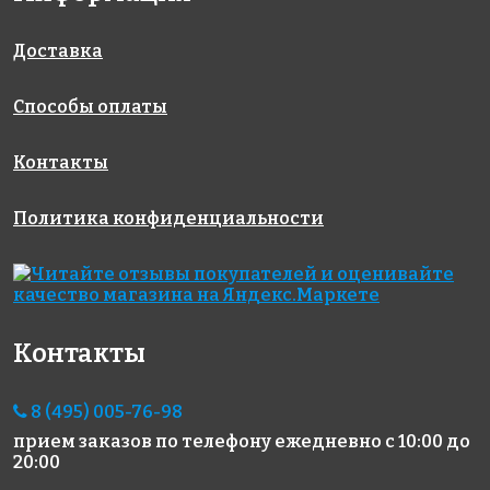
327x327
327x327
HP23-15
327x327
Доставка
Способы оплаты
Контакты
Политика конфиденциальности
4437 руб./м²
9638 руб./м²
5111 руб./м²
Golden Effect
Golden Effect
Rose AJ 01(1)
327x327
GE10-15
JN11-15
327x327
327x327
Контакты
8 (495) 005-76-98
прием заказов по телефону
ежедневно с 10:00 до
20:00
5259 руб./м²
4971 руб./м²
13730 руб./м²