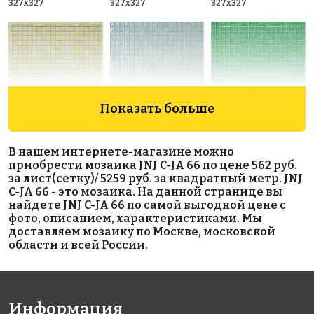
327x327
327x327
327x327
Показать больше
4971 руб./м²
10986 руб./м²
7321 руб./м²
JNJ IC 84
Rose MJ 13(1)
Rose SJ 26(2)
В нашем интернете-магазине можно
327x327
327x327
327x327
приобрести мозаика JNJ C-JA 66 по цене 562 руб.
за лист(сетку)/ 5259 руб. за квадратный метр. JNJ
C-JA 66 - это мозаика. На данной странице вы
найдете JNJ C-JA 66 по самой выгодной цене с
фото, описанием, характеристиками. Мы
доставляем мозаику по Москве, московской
области и всей России.
7231 руб./м²
8603 руб./м²
5012 руб./м²
Rose AJ 66(2)
Golden Effect
Rose WJ 22(2)
Информация