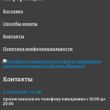
Rose AJ 66(2)
Rose WMJ 16
Rose WJ 94
327x327
327x327
327x327
Доставка
Способы оплаты
Контакты
Политика конфиденциальности
9638 руб./м²
7321 руб./м²
11914 руб./м²
Golden Effect
Rose SJ 20(2)
Rose WMJ 23
327x327
327x327
GD 16150
327x327
Контакты
8 (495) 005-76-98
прием заказов по телефону
ежедневно с 10:00 до
20:00
8915 руб./м²
13730 руб./м²
9638 руб./м²