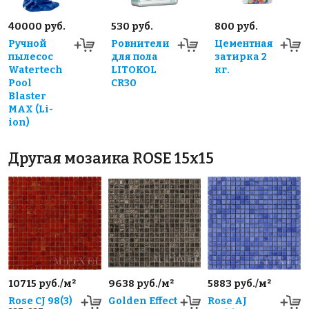
40000 руб.
530 руб.
800 руб.
Ручной
Ровнители
Цементная
пылесос
для пола
затирка 2
Watertech
LITOKOL
кг.
Pool
CR30
Blaster
MAX (Li-
ion)
Другая мозаика ROSE 15x15
10715 руб./м²
9638 руб./м²
5883 руб./м²
Rose CJ 98(3)
Golden Effect
Rose AJ