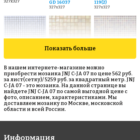
327x327
GD 16037
119(2)
327x327
327x327
Показать больше
5111 руб./м²
4503 руб./м²
5719 руб./м²
В нашем интернете-магазине можно
Rose AJ 17(1)
JNJ IB 58
Rose WJ 42
приобрести мозаика JNJ C-JA 07 по цене 562 руб.
327x327
327x327
327x327
за лист(сетку)/ 5259 руб. за квадратный метр. JNJ
C-JA 07 - это мозаика. На данной странице вы
найдете JNJ C-JA 07 по самой выгодной цене с
фото, описанием, характеристиками. Мы
доставляем мозаику по Москве, московской
области и всей России.
7231 руб./м²
11914 руб./м²
8767 руб./м²
Информация