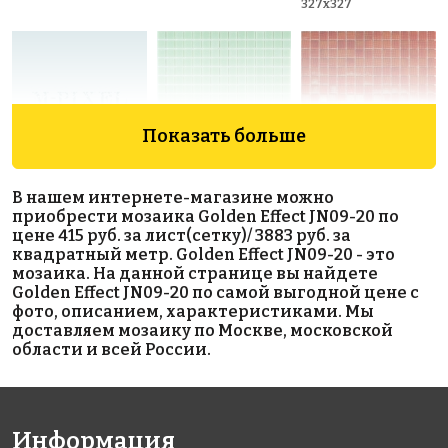
327x327
Показать больше
5454 руб./м²
1335 руб./м²
5894 руб./м²
В нашем интернете-магазине можно
Rose GA 191
Rose A 212
Rose WB 95
приобрести мозаика Golden Effect JN09-20 по
327x327
327x327
327x327
цене 415 руб. за лист(сетку)/ 3883 руб. за
квадратный метр. Golden Effect JN09-20 - это
мозаика. На данной странице вы найдете
Golden Effect JN09-20 по самой выгодной цене с
фото, описанием, характеристиками. Мы
доставляем мозаику по Москве, московской
области и всей России.
5243 руб./м²
1213 руб./м²
5243 руб./м²
Rose CA 19(2)
Rose A 01(1)
Rose CA
Информация