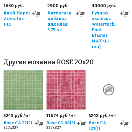
1650 руб.
2900 руб.
40000 руб.
Клей Mapei
Латексная
Ручной
Adesilex
добавка
пылесос
P10
для клея
Watertech
3,75 кг.
Pool
Blaster
MAX (Li-
ion)
Другая мозаика ROSE 20x20
5243 руб./м²
11674 руб./м²
5243 руб./м²
Rose CA 22(2)
Rose CG 88(3)
Rose CA
327x327
327x327
121(1)