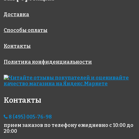
327x327
327x327
117(2)
327x327
Доставка
Способы оплаты
Контакты
Политика конфиденциальности
1498 руб./м²
5243 руб./м²
4795 руб./м²
Rose A 13(2)
Rose CA 53(2)
Rose GA 26(1)
327x327
327x327
327x327
Контакты
8 (495) 005-76-98
прием заказов по телефону
ежедневно с 10:00 до
20:00
3704 руб./м²
2312 руб./м²
5243 руб./м²