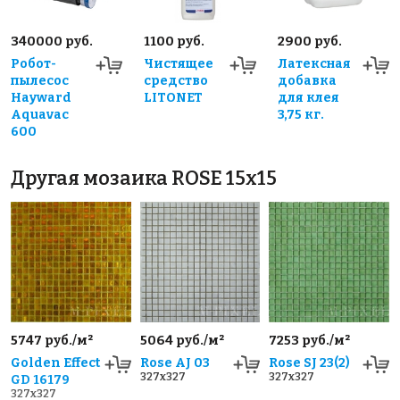
340000 руб.
1100 руб.
2900 руб.
Робот-
Чистящее
Латексная
пылесос
средство
добавка
Hayward
LITONET
для клея
Aquavac
3,75 кг.
600
Другая мозаика ROSE 15x15
5747 руб./м²
5064 руб./м²
7253 руб./м²
Golden Effect
Rose AJ 03
Rose SJ 23(2)
327x327
327x327
GD 16179
327x327