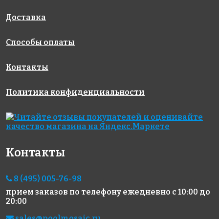
327x327
327x327
69(2+)
327x327
Доставка
Способы оплаты
Контакты
Политика конфиденциальности
8523 руб./м²
5829 руб./м²
6895 руб./м²
Golden Effect
Rose AJ 46(2)
JNJ C-JD 99
327x327
327x327
CF02-15
327x327
Контакты
8 (495) 005-76-98
прием заказов по телефону
ежедневно с 10:00 до
20:00
sales@poolmosaic.ru