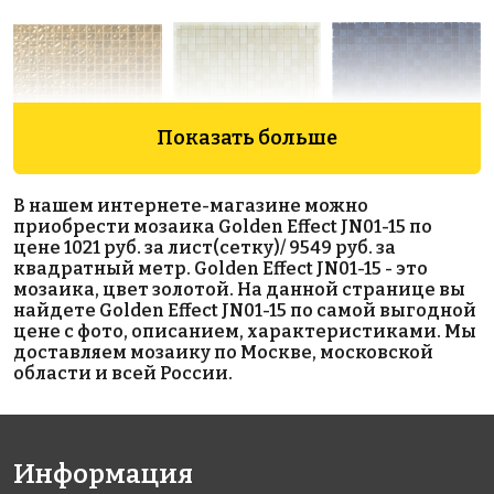
Показать больше
8523 руб./м²
8776 руб./м²
6600 руб./м²
В нашем интернете-магазине можно
Golden Effect
Rose CWJ 102
Rose AJ 77(2)
приобрести мозаика Golden Effect JN01-15 по
327x327
327x327
HP17-15
цене 1021 руб. за лист(сетку)/ 9549 руб. за
327x327
квадратный метр. Golden Effect JN01-15 - это
мозаика, цвет золотой. На данной странице вы
найдете Golden Effect JN01-15 по самой выгодной
цене с фото, описанием, характеристиками. Мы
доставляем мозаику по Москве, московской
области и всей России.
6757 руб./м²
5829 руб./м²
4461 руб./м²
Информация
Rose AJ
Rose AJ 85+6
JNJ IB 59