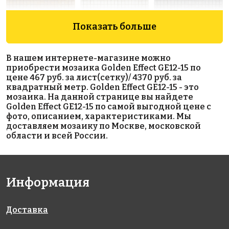
Показать больше
4896 руб./м²
5795 руб./м²
5034 руб./м²
JNJ IC 89
Rose AJ 181
Rose AJ 06(2)
В нашем интернете-магазине можно
327x327
327x327
327x327
приобрести мозаика Golden Effect GE12-15 по
цене 467 руб. за лист(сетку)/ 4370 руб. за
квадратный метр. Golden Effect GE12-15 - это
мозаика. На данной странице вы найдете
Golden Effect GE12-15 по самой выгодной цене с
фото, описанием, характеристиками. Мы
доставляем мозаику по Москве, московской
области и всей России.
5795 руб./м²
11735 руб./м²
4896 руб./м²
Rose AJ 83+5
Rose WMJ 23
JNJ IC 39
327x327
327x327
327x327
Информация
Доставка