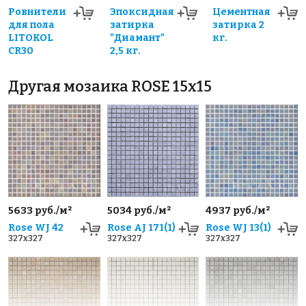
Ровнители
Эпоксидная
Цементная
для пола
затирка
затирка 2
LITOKOL
"Диамант"
кг.
CR30
2,5 кг.
Другая мозаика ROSE 15x15
5633 руб./м²
5034 руб./м²
4937 руб./м²
Rose WJ 42
Rose AJ 171(1)
Rose WJ 13(1)
327x327
327x327
327x327