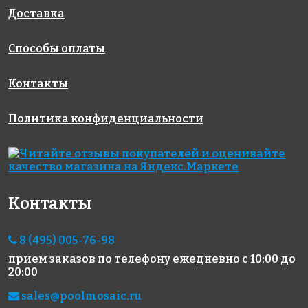
327x327
Доставка
Способы оплаты
Контакты
Политика конфиденциальности
5179 руб./м²
9817 руб./м²
9817 руб./м²
JNJ C-JB 70
Rose AJ
Rose AJ 93(3)
327x327
327x327
903(3)
327x327
Контакты
8 (495) 005-76-98
прием заказов по телефону
ежедневно с 10:00 до
20:00
sales@poolmosaic.ru
8724 руб./м²
4872 руб./м²
4370 руб./м²