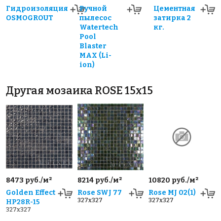
Гидроизоляция
Ручной
Цементная
OSMOGROUT
пылесос
затирка 2
Watertech
кг.
Pool
Blaster
MAX (Li-
ion)
Другая мозаика ROSE 15x15
8473 руб./м²
8214 руб./м²
10820 руб./м²
Golden Effect
Rose SWJ 77
Rose MJ 02(1)
327x327
327x327
HP28R-15
327x327