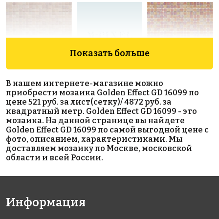
Показать больше
4896 руб./м²
4872 руб./м²
5633 руб./м²
В нашем интернете-магазине можно
JNJ IC 36
Golden Effect
Rose WJ 37(2)
приобрести мозаика Golden Effect GD 16099 по
327x327
327x327
GD 16101
цене 521 руб. за лист(сетку)/ 4872 руб. за
327x327
квадратный метр. Golden Effect GD 16099 - это
мозаика. На данной странице вы найдете
Golden Effect GD 16099 по самой выгодной цене с
фото, описанием, характеристиками. Мы
доставляем мозаику по Москве, московской
области и всей России.
11735 руб./м²
8635 руб./м²
8781 руб./м²
Информация
Rose WMJ
Rose WJ 95(3)
Rose CJ 45(2)
327x327
327x327
130