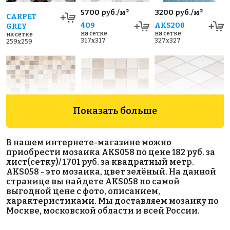
5700 руб./м²
3200 руб./м²
CARPET
409
AKS208
GREY
на сетке
на сетке
на сетке
317x317
327x327
259x259
Показать больше
2670 руб./м²
Beige Matt
LB Mix
В нашем интернете-магазине можно
AKS016
48х48
Antislip
приобрести мозаика AKS058 по цене 182 руб. за
на сетке
на сетке
48x48
лист(сетку)/ 1701 руб. за квадратный метр.
327x327
306x306
на сетке
AKS058 - это мозаика, цвет зелёный. На данной
306x306
странице вы найдете AKS058 по самой
выгодной цене с фото, описанием,
характеристиками. Мы доставляем мозаику по
Москве, московской области и всей России.