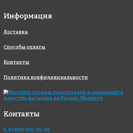
Информация
4450 руб./м²
WHITE
BLACK
5601 Sea Salt
на сетке
на сетке
Доставка
259x259
259x259
38x38
на сетке
317x317
Способы оплаты
Контакты
Политика конфиденциальности
4600 руб./м²
3650 руб./м²
514 Antid.
на сетке
HEX 514
5600 Pearl
317x317
Antid.
River 25x25
Контакты
на сетке
на сетке
317x307
317x317
8 (495) 005-76-98