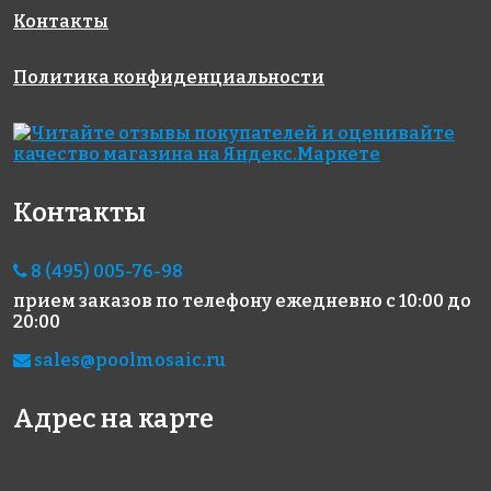
Контакты
5600 руб./м²
5600 руб./м²
2500 руб./м²
Политика конфиденциальности
AKP023
AKP001
AKP029
306x306
300x300
306x306
Контакты
8 (495) 005-76-98
прием заказов по телефону
ежедневно с 10:00 до
5600 руб./м²
5600 руб./м²
5600 руб./м²
20:00
AKP004
AKP011
AKP012
300x300
306x306
306x306
sales@poolmosaic.ru
Адрес на карте