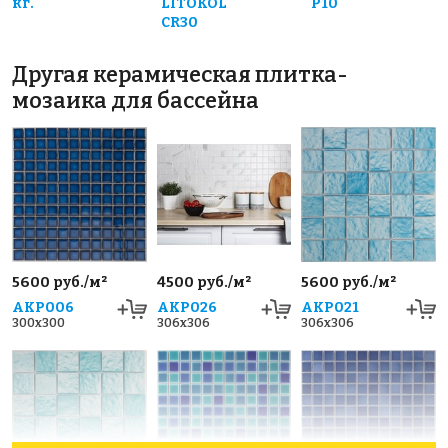
кг.
LITOKOL
P10
CR30
Другая керамическая плитка-
мозаика для бассейна
5600 руб./м²
4500 руб./м²
5600 руб./м²
AKP006
AKP026
AKP021
300x300
306x306
306x306