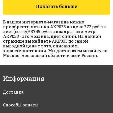
Показать больше
5600 руб./м²
5800 руб./м²
5600 руб./м²
AKP022
AKP009
AKP003
В нашем интернете-магазине можно
306x306
300x300
300x300
приобрести мозаика AKP033 по цене 372 руб. за
лист(сетку)/ 3745 руб. за квадратный метр.
AKP033 - это мозаика, цвет синий. На данной
странице вы найдете AKP033 по самой
выгодной цене с фото, описанием,
характеристиками. Мы доставляем мозаику по
Москве, московской области и всей России.
5800 руб./м²
5900 руб./м²
5600 руб./м²
AKP008
AKP010
AKP015
Информация
300x300
300x300
306x306
Доставка
Способы оплаты