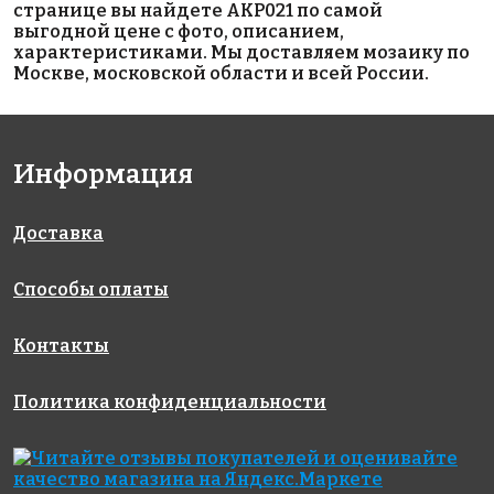
странице вы найдете AKP021 по самой
выгодной цене с фото, описанием,
характеристиками. Мы доставляем мозаику по
Москве, московской области и всей России.
5600 руб./м²
5600 руб./м²
5800 руб./м²
AKP018
AKP023
AKP008
Информация
306x306
306x306
300x300
Доставка
Способы оплаты
Контакты
5600 руб./м²
5600 руб./м²
5600 руб./м²
Политика конфиденциальности
AKP011
AKP015
AKP022
306x306
306x306
306x306