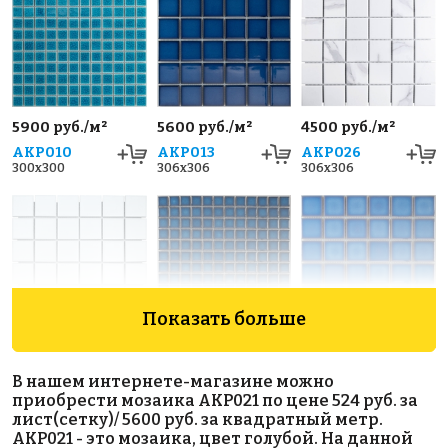
5900 руб./м²
5600 руб./м²
4500 руб./м²
AKP010
AKP013
AKP026
300x300
306x306
306x306
Показать больше
2500 руб./м²
5600 руб./м²
5600 руб./м²
AKP029
AKP006
AKP012
В нашем интернете-магазине можно
306x306
300x300
306x306
приобрести мозаика AKP021 по цене 524 руб. за
лист(сетку)/ 5600 руб. за квадратный метр.
AKP021 - это мозаика, цвет голубой. На данной