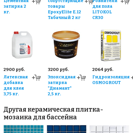
Цементная
сопутствующие
Ровнители
затирка 2
товары
для пола
кг.
EpoxyElite E.12
LITOKOL
Табачный 2 кг
CR30
2900 руб.
3200 руб.
2064 руб.
Латексная
Эпоксидная
Гидроизоляция
добавка
затирка
OSMOGROUT
для клея
"Диамант"
3,75 кг.
2,5 кг.
Другая керамическая плитка-
мозаика для бассейна